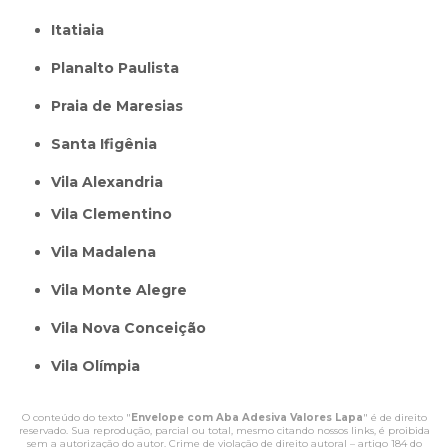
itatiaia
Planalto Paulista
Praia de Maresias
Santa Ifigênia
Vila Alexandria
Vila Clementino
Vila Madalena
Vila Monte Alegre
Vila Nova Conceição
Vila Olímpia
O conteúdo do texto "
Envelope com Aba Adesiva Valores Lapa
" é de direito
reservado. Sua reprodução, parcial ou total, mesmo citando nossos links, é proibida
sem a autorização do autor. Crime de violação de direito autoral – artigo 184 do