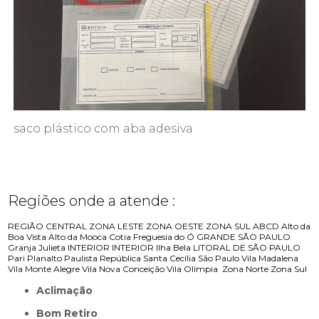
saco plástico com aba adesiva
Regiões onde a atende :
REGIÃO CENTRAL
ZONA LESTE
ZONA OESTE
ZONA SUL
ABCD
Alto da
Boa Vista
Alto da Mooca
Cotia
Freguesia do Ó
GRANDE SÃO PAULO
Granja Julieta
INTERIOR
INTERIOR
Ilha Bela
LITORAL DE SÃO PAULO
Pari
Planalto Paulista
República
Santa Cecília
São Paulo
Vila Madalena
Vila Monte Alegre
Vila Nova Conceição
Vila Olímpia
Zona Norte
Zona Sul
Aclimação
Bom Retiro