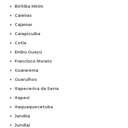
Biritiba Mirim
Caieiras
Cajamar
Carapicuíba
Cotia
Embu Guaçú
Francisco Morato
Guararema
Guarulhos
Itapecerica da Serra
Itapevi
Itaquaquecetuba
Jandira
Jundiaí