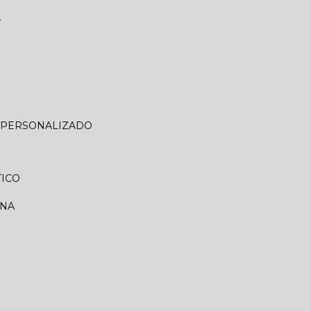
A
O PERSONALIZADO
TICO
RNA