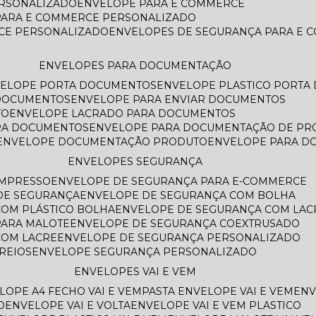
ERSONALIZADO
ENVELOPE PARA E COMMERCE
PARA E COMMERCE PERSONALIZADO
CE PERSONALIZADO
ENVELOPES DE SEGURANÇA PARA E
ENVELOPES PARA DOCUMENTAÇÃO
VELOPE PORTA DOCUMENTOS
ENVELOPE PLASTICO PORT
 DOCUMENTOS
ENVELOPE PARA ENVIAR DOCUMENTOS
TO
ENVELOPE LACRADO PARA DOCUMENTOS
ARA DOCUMENTOS
ENVELOPE PARA DOCUMENTAÇÃO DE PR
ENVELOPE DOCUMENTAÇÃO PRODUTO
ENVELOPE PARA 
ENVELOPES SEGURANÇA
IMPRESSO
ENVELOPE DE SEGURANÇA PARA E-COMMERCE
 DE SEGURANÇA
ENVELOPE DE SEGURANÇA COM BOLHA
COM PLÁSTICO BOLHA
ENVELOPE DE SEGURANÇA COM LAC
PARA MALOTE
ENVELOPE DE SEGURANÇA COEXTRUSADO
COM LACRE
ENVELOPE DE SEGURANÇA PERSONALIZADO
REIOS
ENVELOPE SEGURANÇA PERSONALIZADO
ENVELOPES VAI E VEM
ELOPE A4 FECHO VAI E VEM
PASTA ENVELOPE VAI E VEM
EN
O
ENVELOPE VAI E VOLTA
ENVELOPE VAI E VEM PLASTICO