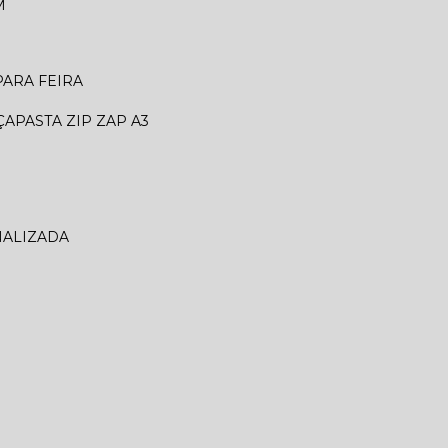
M
 PARA FEIRA
ÇA
PASTA ZIP ZAP A3
NALIZADA