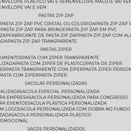
ENVELOPE PLASTICO VAI E VEM
ENVELOPE MALOTE VAI VE
ENVELOPE VAI E VEM
PASTAS ZIP ZAP
PASTA ZIP ZAP PVC CRISTAL OU COLORIDA
PASTA ZIP ZAP
O
PASTA ZIP ZAP PARA BRINDE
PASTA ZIP ZAP EM PVC
 ZAP
FABRICANTE DE PASTA ZIP ZAP
PASTA ZIP ZAP COM AL
ADA
PASTA ZIP ZAP TRANSPARENTE
PASTAS ZIPER
OCUMENTOS
PASTA COM ZIPER TRANSPARENTE
LIZADA
PASTA COM ZIPER DE PLASTICO
PASTA DE ZIPER
PER
PASTA TRANSPARENTE COM ZIPER
PASTA ZIPER PERSO
PASTA COM ZIPER
PASTA ZIPER
SACOLAS PERSONALIZADAS
NALIZADA
SACOLA ESPECIAL PERSONALIZADA
ARA EMPRESA
SACOLA PERSONALIZADA PARA CONGRESSO
ARA EVENTOS
SACOLA PLÁSTICA PERSONALIZADA
OM LOGO
SACOLA PERSONALIZADA COM DOBRA NO FUNDO
AZADA
SACOLA PERSONALIZADA PLÁSTICO
ROMOCIONAL
SACOS PERSONALIZADOS