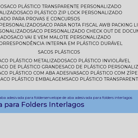
DO
SACO PLÁSTICO TRANSPARENTE PERSONALIZADO
ALIZADO
SACO PLÁSTICO ZIP LOCK PERSONALIZADO
IZADO PARA PROVAS E CONCURSOS
L PERSONALIZADO
SACO PARA NOTA FISCAL AWB PACKING 
RSONALIZADO
SACO PERSONALIZADO CHECK OUT DE DOC
ZADO
SACO VAI E VEM MALOTE PERSONALIZADO
CORRESPONDÊNCIA INTERNA EM PLÁSTICO DURÁVEL
SACOS PLÁSTICOS
SACO PLÁSTICO METALIZADO
SACO PLÁSTICO INVIOLÁVEL
SACO DE PLÁSTICO GRANDE
SACO DE PLÁSTICO PERSONALI
SACO PLÁSTICO COM ABA ADESIVA
SACO PLÁSTICO COM ZÍP
SACO PLÁSTICO EMBALAGEM
SACO PLÁSTICO TRANSPAREN
aba adesivada para folders
envelope de aba adesivada para folders interlagos
 para Folders Interlagos