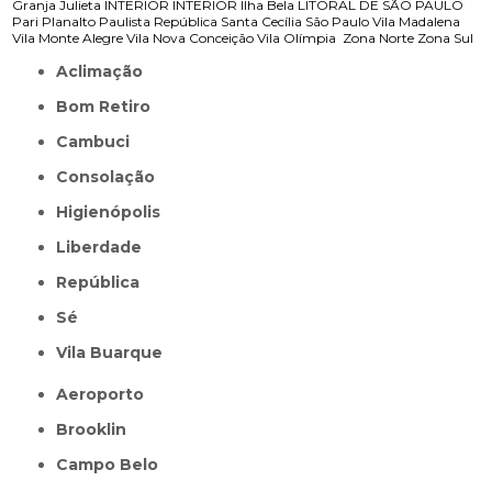
Granja Julieta
INTERIOR
INTERIOR
Ilha Bela
LITORAL DE SÃO PAULO
Pari
Planalto Paulista
República
Santa Cecília
São Paulo
Vila Madalena
Vila Monte Alegre
Vila Nova Conceição
Vila Olímpia
Zona Norte
Zona Sul
Aclimação
Bom Retiro
Cambuci
Consolação
Higienópolis
Liberdade
República
Sé
Vila Buarque
Aeroporto
Brooklin
Campo Belo