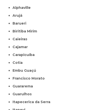
Alphaville
Arujá
Barueri
Biritiba Mirim
Caieiras
Cajamar
Carapicuíba
Cotia
Embu Guaçú
Francisco Morato
Guararema
Guarulhos
Itapecerica da Serra
Itapevi