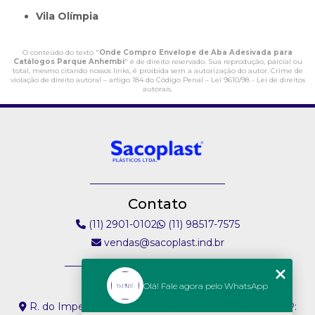
Vila Olímpia
O conteúdo do texto "
Onde Compro Envelope de Aba Adesivada para
Catálogos Parque Anhembi
" é de direito reservado. Sua reprodução, parcial ou
total, mesmo citando nossos links, é proibida sem a autorização do autor. Crime de
violação de direito autoral – artigo 184 do Código Penal –
Lei 9610/98 - Lei de direitos
autorais
.
Contato
(11) 2901-0102
(11) 98517-7575
vendas@sacoplast.ind.br
Endereço
Olá! Fale agora pelo WhatsApp
R. do Imperador, 304 - Vila Paiva São Paulo - SP - CEP: