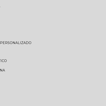
A
O PERSONALIZADO
TICO
RNA