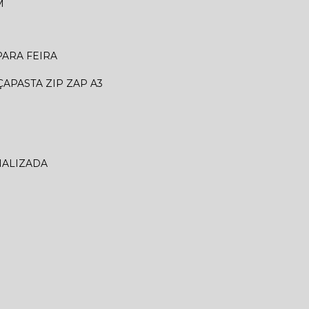
M
 PARA FEIRA
ÇA
PASTA ZIP ZAP A3
NALIZADA