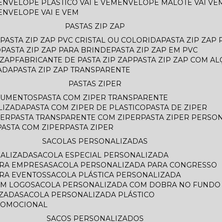
ENVELOPE PLASTICO VAI E VEM
ENVELOPE MALOTE VAI VE
ENVELOPE VAI E VEM
PASTAS ZIP ZAP
PASTA ZIP ZAP PVC CRISTAL OU COLORIDA
PASTA ZIP ZAP
O
PASTA ZIP ZAP PARA BRINDE
PASTA ZIP ZAP EM PVC
 ZAP
FABRICANTE DE PASTA ZIP ZAP
PASTA ZIP ZAP COM AL
ADA
PASTA ZIP ZAP TRANSPARENTE
PASTAS ZIPER
OCUMENTOS
PASTA COM ZIPER TRANSPARENTE
LIZADA
PASTA COM ZIPER DE PLASTICO
PASTA DE ZIPER
PER
PASTA TRANSPARENTE COM ZIPER
PASTA ZIPER PERSO
PASTA COM ZIPER
PASTA ZIPER
SACOLAS PERSONALIZADAS
NALIZADA
SACOLA ESPECIAL PERSONALIZADA
ARA EMPRESA
SACOLA PERSONALIZADA PARA CONGRESSO
ARA EVENTOS
SACOLA PLÁSTICA PERSONALIZADA
OM LOGO
SACOLA PERSONALIZADA COM DOBRA NO FUNDO
AZADA
SACOLA PERSONALIZADA PLÁSTICO
ROMOCIONAL
SACOS PERSONALIZADOS