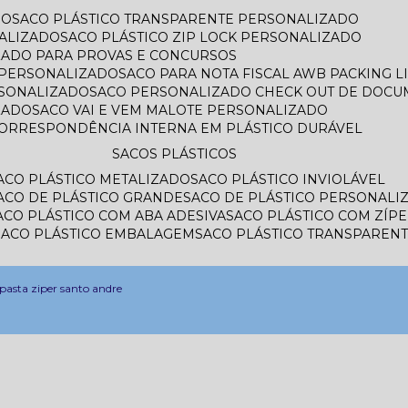
DO
SACO PLÁSTICO TRANSPARENTE PERSONALIZADO
ALIZADO
SACO PLÁSTICO ZIP LOCK PERSONALIZADO
IZADO PARA PROVAS E CONCURSOS
L PERSONALIZADO
SACO PARA NOTA FISCAL AWB PACKING 
RSONALIZADO
SACO PERSONALIZADO CHECK OUT DE DOC
ZADO
SACO VAI E VEM MALOTE PERSONALIZADO
CORRESPONDÊNCIA INTERNA EM PLÁSTICO DURÁVEL
SACOS PLÁSTICOS
SACO PLÁSTICO METALIZADO
SACO PLÁSTICO INVIOLÁVEL
SACO DE PLÁSTICO GRANDE
SACO DE PLÁSTICO PERSONALI
SACO PLÁSTICO COM ABA ADESIVA
SACO PLÁSTICO COM ZÍP
SACO PLÁSTICO EMBALAGEM
SACO PLÁSTICO TRANSPAREN
pasta ziper santo andre