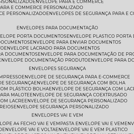
ERSONALIZADO
ENVELOPE PARA E COMMERCE
PARA E COMMERCE PERSONALIZADO
CE PERSONALIZADO
ENVELOPES DE SEGURANÇA PARA E
ENVELOPES PARA DOCUMENTAÇÃO
VELOPE PORTA DOCUMENTOS
ENVELOPE PLASTICO PORT
 DOCUMENTOS
ENVELOPE PARA ENVIAR DOCUMENTOS
TO
ENVELOPE LACRADO PARA DOCUMENTOS
ARA DOCUMENTOS
ENVELOPE PARA DOCUMENTAÇÃO DE PR
ENVELOPE DOCUMENTAÇÃO PRODUTO
ENVELOPE PARA 
ENVELOPES SEGURANÇA
IMPRESSO
ENVELOPE DE SEGURANÇA PARA E-COMMERCE
 DE SEGURANÇA
ENVELOPE DE SEGURANÇA COM BOLHA
COM PLÁSTICO BOLHA
ENVELOPE DE SEGURANÇA COM LAC
PARA MALOTE
ENVELOPE DE SEGURANÇA COEXTRUSADO
COM LACRE
ENVELOPE DE SEGURANÇA PERSONALIZADO
REIOS
ENVELOPE SEGURANÇA PERSONALIZADO
ENVELOPES VAI E VEM
ELOPE A4 FECHO VAI E VEM
PASTA ENVELOPE VAI E VEM
EN
O
ENVELOPE VAI E VOLTA
ENVELOPE VAI E VEM PLASTICO