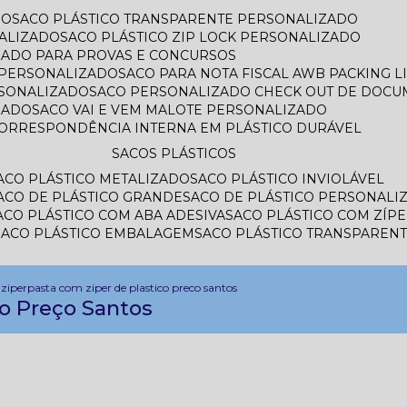
DO
SACO PLÁSTICO TRANSPARENTE PERSONALIZADO
ALIZADO
SACO PLÁSTICO ZIP LOCK PERSONALIZADO
IZADO PARA PROVAS E CONCURSOS
L PERSONALIZADO
SACO PARA NOTA FISCAL AWB PACKING 
RSONALIZADO
SACO PERSONALIZADO CHECK OUT DE DOC
ZADO
SACO VAI E VEM MALOTE PERSONALIZADO
CORRESPONDÊNCIA INTERNA EM PLÁSTICO DURÁVEL
SACOS PLÁSTICOS
SACO PLÁSTICO METALIZADO
SACO PLÁSTICO INVIOLÁVEL
SACO DE PLÁSTICO GRANDE
SACO DE PLÁSTICO PERSONALI
SACO PLÁSTICO COM ABA ADESIVA
SACO PLÁSTICO COM ZÍP
SACO PLÁSTICO EMBALAGEM
SACO PLÁSTICO TRANSPAREN
ziper
pasta com ziper de plastico preco santos
co Preço Santos