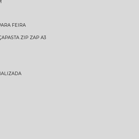
M
 PARA FEIRA
ÇA
PASTA ZIP ZAP A3
NALIZADA