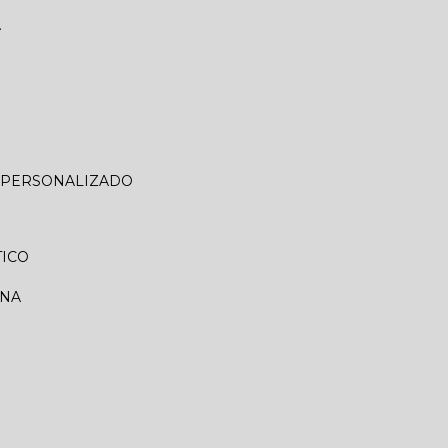
A
O PERSONALIZADO
TICO
RNA