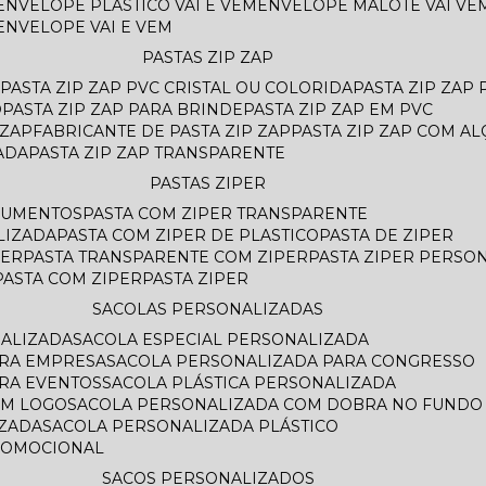
ENVELOPE PLASTICO VAI E VEM
ENVELOPE MALOTE VAI VE
ENVELOPE VAI E VEM
PASTAS ZIP ZAP
PASTA ZIP ZAP PVC CRISTAL OU COLORIDA
PASTA ZIP ZAP
O
PASTA ZIP ZAP PARA BRINDE
PASTA ZIP ZAP EM PVC
 ZAP
FABRICANTE DE PASTA ZIP ZAP
PASTA ZIP ZAP COM AL
ADA
PASTA ZIP ZAP TRANSPARENTE
PASTAS ZIPER
OCUMENTOS
PASTA COM ZIPER TRANSPARENTE
LIZADA
PASTA COM ZIPER DE PLASTICO
PASTA DE ZIPER
PER
PASTA TRANSPARENTE COM ZIPER
PASTA ZIPER PERSO
PASTA COM ZIPER
PASTA ZIPER
SACOLAS PERSONALIZADAS
NALIZADA
SACOLA ESPECIAL PERSONALIZADA
ARA EMPRESA
SACOLA PERSONALIZADA PARA CONGRESSO
ARA EVENTOS
SACOLA PLÁSTICA PERSONALIZADA
OM LOGO
SACOLA PERSONALIZADA COM DOBRA NO FUNDO
AZADA
SACOLA PERSONALIZADA PLÁSTICO
ROMOCIONAL
SACOS PERSONALIZADOS