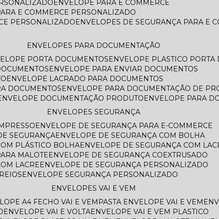
ERSONALIZADO
ENVELOPE PARA E COMMERCE
PARA E COMMERCE PERSONALIZADO
CE PERSONALIZADO
ENVELOPES DE SEGURANÇA PARA E
ENVELOPES PARA DOCUMENTAÇÃO
VELOPE PORTA DOCUMENTOS
ENVELOPE PLASTICO PORT
 DOCUMENTOS
ENVELOPE PARA ENVIAR DOCUMENTOS
TO
ENVELOPE LACRADO PARA DOCUMENTOS
ARA DOCUMENTOS
ENVELOPE PARA DOCUMENTAÇÃO DE PR
ENVELOPE DOCUMENTAÇÃO PRODUTO
ENVELOPE PARA 
ENVELOPES SEGURANÇA
IMPRESSO
ENVELOPE DE SEGURANÇA PARA E-COMMERCE
 DE SEGURANÇA
ENVELOPE DE SEGURANÇA COM BOLHA
COM PLÁSTICO BOLHA
ENVELOPE DE SEGURANÇA COM LAC
PARA MALOTE
ENVELOPE DE SEGURANÇA COEXTRUSADO
COM LACRE
ENVELOPE DE SEGURANÇA PERSONALIZADO
REIOS
ENVELOPE SEGURANÇA PERSONALIZADO
ENVELOPES VAI E VEM
ELOPE A4 FECHO VAI E VEM
PASTA ENVELOPE VAI E VEM
EN
O
ENVELOPE VAI E VOLTA
ENVELOPE VAI E VEM PLASTICO