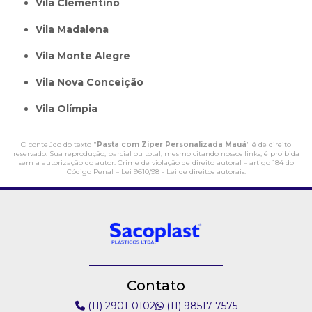
Vila Clementino
Vila Madalena
Vila Monte Alegre
Vila Nova Conceição
Vila Olímpia
O conteúdo do texto "
Pasta com Ziper Personalizada Mauá
" é de direito
reservado. Sua reprodução, parcial ou total, mesmo citando nossos links, é proibida
sem a autorização do autor. Crime de violação de direito autoral – artigo 184 do
Código Penal –
Lei 9610/98 - Lei de direitos autorais
.
Contato
(11) 2901-0102
(11) 98517-7575