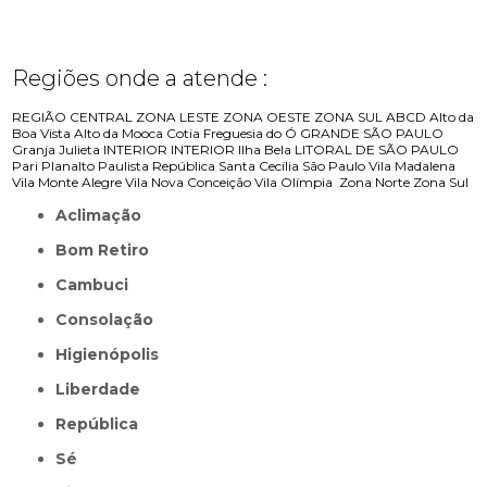
Regiões onde a atende :
REGIÃO CENTRAL
ZONA LESTE
ZONA OESTE
ZONA SUL
ABCD
Alto da
Boa Vista
Alto da Mooca
Cotia
Freguesia do Ó
GRANDE SÃO PAULO
Granja Julieta
INTERIOR
INTERIOR
Ilha Bela
LITORAL DE SÃO PAULO
Pari
Planalto Paulista
República
Santa Cecília
São Paulo
Vila Madalena
Vila Monte Alegre
Vila Nova Conceição
Vila Olímpia
Zona Norte
Zona Sul
Aclimação
Bom Retiro
Cambuci
Consolação
Higienópolis
Liberdade
República
Sé