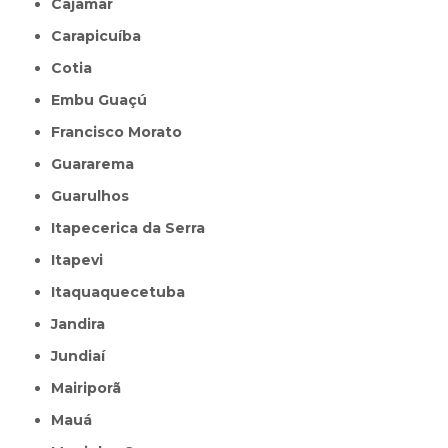
Cajamar
Carapicuíba
Cotia
Embu Guaçú
Francisco Morato
Guararema
Guarulhos
Itapecerica da Serra
Itapevi
Itaquaquecetuba
Jandira
Jundiaí
Mairiporã
Mauá