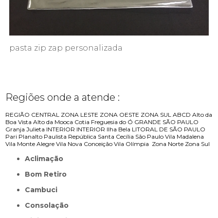
pasta zip zap personalizada
Regiões onde a atende :
REGIÃO CENTRAL
ZONA LESTE
ZONA OESTE
ZONA SUL
ABCD
Alto da
Boa Vista
Alto da Mooca
Cotia
Freguesia do Ó
GRANDE SÃO PAULO
Granja Julieta
INTERIOR
INTERIOR
Ilha Bela
LITORAL DE SÃO PAULO
Pari
Planalto Paulista
República
Santa Cecília
São Paulo
Vila Madalena
Vila Monte Alegre
Vila Nova Conceição
Vila Olímpia
Zona Norte
Zona Sul
Aclimação
Bom Retiro
Cambuci
Consolação