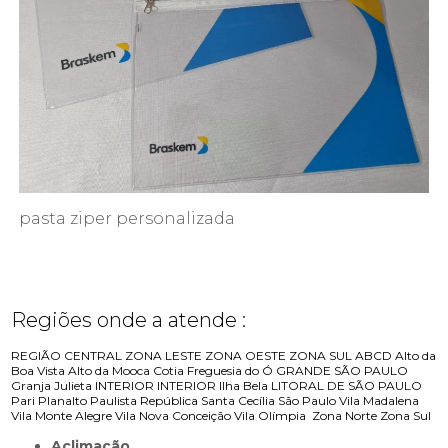
pasta ziper personalizada
Regiões onde a atende :
REGIÃO CENTRAL
ZONA LESTE
ZONA OESTE
ZONA SUL
ABCD
Alto da
Boa Vista
Alto da Mooca
Cotia
Freguesia do Ó
GRANDE SÃO PAULO
Granja Julieta
INTERIOR
INTERIOR
Ilha Bela
LITORAL DE SÃO PAULO
Pari
Planalto Paulista
República
Santa Cecília
São Paulo
Vila Madalena
Vila Monte Alegre
Vila Nova Conceição
Vila Olímpia
Zona Norte
Zona Sul
Aclimação