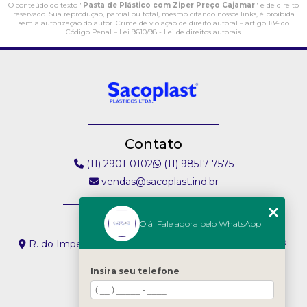
O conteúdo do texto "
Pasta de Plástico com Ziper Preço Cajamar
" é de direito
reservado. Sua reprodução, parcial ou total, mesmo citando nossos links, é proibida
sem a autorização do autor. Crime de violação de direito autoral – artigo 184 do
Código Penal –
Lei 9610/98 - Lei de direitos autorais
.
Contato
(11) 2901-0102
(11) 98517-7575
vendas@sacoplast.ind.br
Endereço
Olá! Fale agora pelo WhatsApp
R. do Imperador, 304 - Vila Paiva São Paulo - SP - CEP:
02074-000
Insira seu telefone
Seg. a Sex: 8h ás 17h