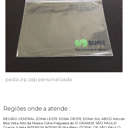
pasta zip zap personalizada
Regiões onde a atende :
REGIÃO CENTRAL
ZONA LESTE
ZONA OESTE
ZONA SUL
ABCD
Alto da
Boa Vista
Alto da Mooca
Cotia
Freguesia do Ó
GRANDE SÃO PAULO
Granja Julieta
INTERIOR
INTERIOR
Ilha Bela
LITORAL DE SÃO PAULO