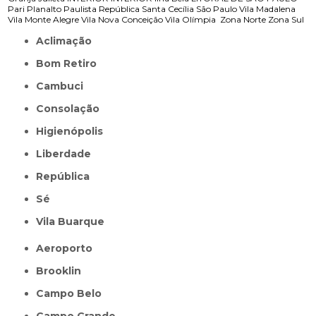
Pari
Planalto Paulista
República
Santa Cecília
São Paulo
Vila Madalena
Vila Monte Alegre
Vila Nova Conceição
Vila Olímpia
Zona Norte
Zona Sul
Aclimação
Bom Retiro
Cambuci
Consolação
Higienópolis
Liberdade
República
Sé
Vila Buarque
Aeroporto
Brooklin
Campo Belo
Campo Grande