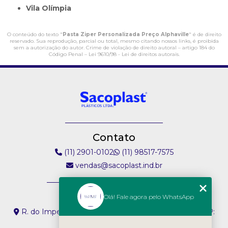
Vila Olímpia
O conteúdo do texto "
Pasta Ziper Personalizada Preço Alphaville
" é de direito
reservado. Sua reprodução, parcial ou total, mesmo citando nossos links, é proibida
sem a autorização do autor. Crime de violação de direito autoral – artigo 184 do
Código Penal –
Lei 9610/98 - Lei de direitos autorais
.
Contato
(11) 2901-0102
(11) 98517-7575
vendas@sacoplast.ind.br
Endereço
Olá! Fale agora pelo WhatsApp
R. do Imperador, 304 - Vila Paiva São Paulo - SP - CEP:
02074-000