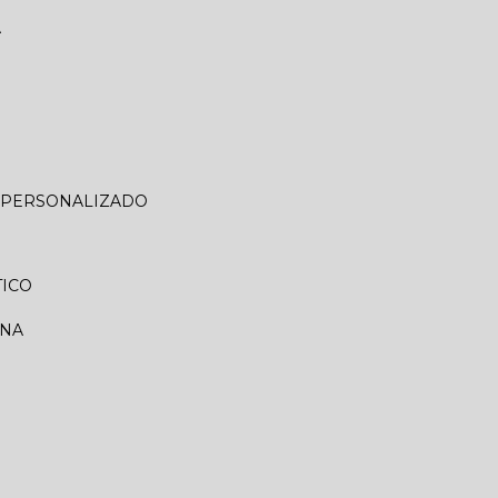
A
O PERSONALIZADO
TICO
RNA