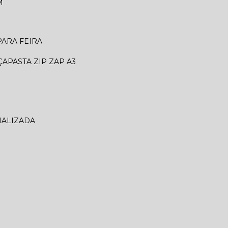
M
 PARA FEIRA
ÇA
PASTA ZIP ZAP A3
NALIZADA