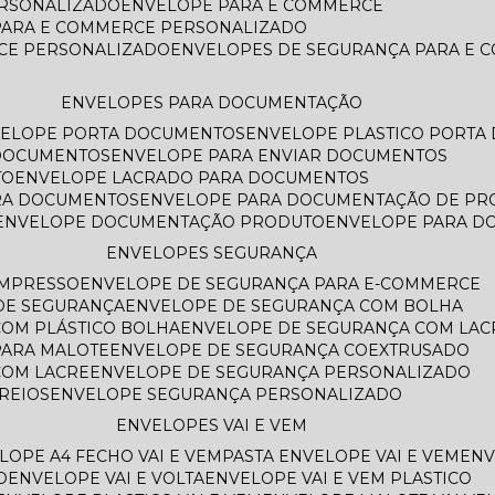
ERSONALIZADO
ENVELOPE PARA E COMMERCE
PARA E COMMERCE PERSONALIZADO
CE PERSONALIZADO
ENVELOPES DE SEGURANÇA PARA E
ENVELOPES PARA DOCUMENTAÇÃO
VELOPE PORTA DOCUMENTOS
ENVELOPE PLASTICO PORT
 DOCUMENTOS
ENVELOPE PARA ENVIAR DOCUMENTOS
TO
ENVELOPE LACRADO PARA DOCUMENTOS
ARA DOCUMENTOS
ENVELOPE PARA DOCUMENTAÇÃO DE PR
ENVELOPE DOCUMENTAÇÃO PRODUTO
ENVELOPE PARA 
ENVELOPES SEGURANÇA
IMPRESSO
ENVELOPE DE SEGURANÇA PARA E-COMMERCE
 DE SEGURANÇA
ENVELOPE DE SEGURANÇA COM BOLHA
COM PLÁSTICO BOLHA
ENVELOPE DE SEGURANÇA COM LAC
PARA MALOTE
ENVELOPE DE SEGURANÇA COEXTRUSADO
COM LACRE
ENVELOPE DE SEGURANÇA PERSONALIZADO
REIOS
ENVELOPE SEGURANÇA PERSONALIZADO
ENVELOPES VAI E VEM
ELOPE A4 FECHO VAI E VEM
PASTA ENVELOPE VAI E VEM
EN
O
ENVELOPE VAI E VOLTA
ENVELOPE VAI E VEM PLASTICO