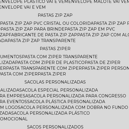
ENVELOPE PLASTICO VAI E VEM
ENVELOPE MALOTE VAI VE
ENVELOPE VAI E VEM
PASTAS ZIP ZAP
PASTA ZIP ZAP PVC CRISTAL OU COLORIDA
PASTA ZIP ZAP
O
PASTA ZIP ZAP PARA BRINDE
PASTA ZIP ZAP EM PVC
 ZAP
FABRICANTE DE PASTA ZIP ZAP
PASTA ZIP ZAP COM AL
ADA
PASTA ZIP ZAP TRANSPARENTE
PASTAS ZIPER
OCUMENTOS
PASTA COM ZIPER TRANSPARENTE
LIZADA
PASTA COM ZIPER DE PLASTICO
PASTA DE ZIPER
PER
PASTA TRANSPARENTE COM ZIPER
PASTA ZIPER PERSO
PASTA COM ZIPER
PASTA ZIPER
SACOLAS PERSONALIZADAS
NALIZADA
SACOLA ESPECIAL PERSONALIZADA
ARA EMPRESA
SACOLA PERSONALIZADA PARA CONGRESSO
ARA EVENTOS
SACOLA PLÁSTICA PERSONALIZADA
OM LOGO
SACOLA PERSONALIZADA COM DOBRA NO FUNDO
AZADA
SACOLA PERSONALIZADA PLÁSTICO
ROMOCIONAL
SACOS PERSONALIZADOS