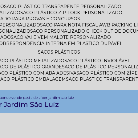
DO
SACO PLÁSTICO TRANSPARENTE PERSONALIZADO
ALIZADO
SACO PLÁSTICO ZIP LOCK PERSONALIZADO
IZADO PARA PROVAS E CONCURSOS
L PERSONALIZADO
SACO PARA NOTA FISCAL AWB PACKING 
RSONALIZADO
SACO PERSONALIZADO CHECK OUT DE DOC
ZADO
SACO VAI E VEM MALOTE PERSONALIZADO
CORRESPONDÊNCIA INTERNA EM PLÁSTICO DURÁVEL
SACOS PLÁSTICOS
SACO PLÁSTICO METALIZADO
SACO PLÁSTICO INVIOLÁVEL
SACO DE PLÁSTICO GRANDE
SACO DE PLÁSTICO PERSONALI
SACO PLÁSTICO COM ABA ADESIVA
SACO PLÁSTICO COM ZÍP
SACO PLÁSTICO EMBALAGEM
SACO PLÁSTICO TRANSPAREN
da
onde vende pasta de ziper jardim sao luiz
 Jardim São Luiz