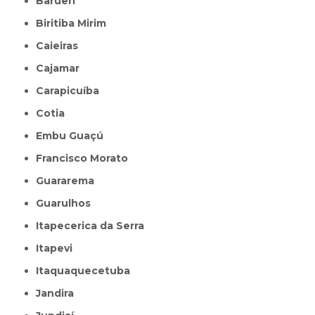
Barueri
Biritiba Mirim
Caieiras
Cajamar
Carapicuíba
Cotia
Embu Guaçú
Francisco Morato
Guararema
Guarulhos
Itapecerica da Serra
Itapevi
Itaquaquecetuba
Jandira