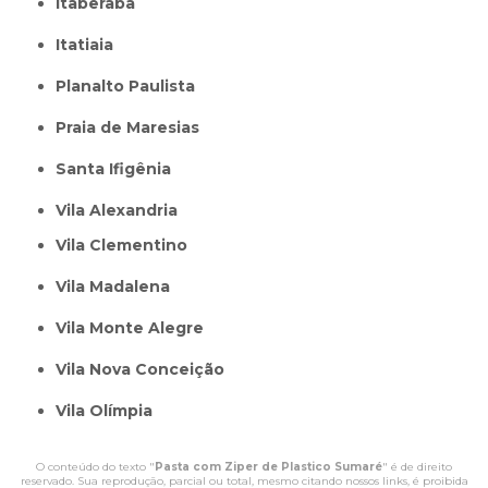
Itaberaba
itatiaia
Planalto Paulista
Praia de Maresias
Santa Ifigênia
Vila Alexandria
Vila Clementino
Vila Madalena
Vila Monte Alegre
Vila Nova Conceição
Vila Olímpia
O conteúdo do texto "
Pasta com Ziper de Plastico Sumaré
" é de direito
reservado. Sua reprodução, parcial ou total, mesmo citando nossos links, é proibida