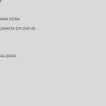
M
 PARA FEIRA
ÇA
PASTA ZIP ZAP A3
NALIZADA