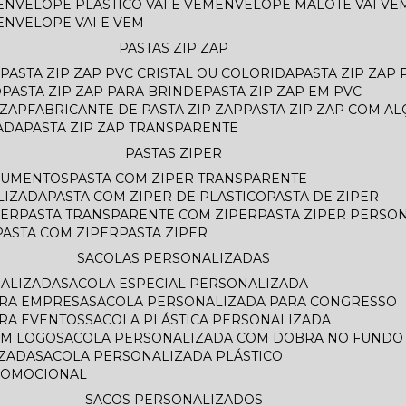
ENVELOPE PLASTICO VAI E VEM
ENVELOPE MALOTE VAI VE
ENVELOPE VAI E VEM
PASTAS ZIP ZAP
PASTA ZIP ZAP PVC CRISTAL OU COLORIDA
PASTA ZIP ZAP
O
PASTA ZIP ZAP PARA BRINDE
PASTA ZIP ZAP EM PVC
 ZAP
FABRICANTE DE PASTA ZIP ZAP
PASTA ZIP ZAP COM AL
ADA
PASTA ZIP ZAP TRANSPARENTE
PASTAS ZIPER
OCUMENTOS
PASTA COM ZIPER TRANSPARENTE
LIZADA
PASTA COM ZIPER DE PLASTICO
PASTA DE ZIPER
PER
PASTA TRANSPARENTE COM ZIPER
PASTA ZIPER PERSO
PASTA COM ZIPER
PASTA ZIPER
SACOLAS PERSONALIZADAS
NALIZADA
SACOLA ESPECIAL PERSONALIZADA
ARA EMPRESA
SACOLA PERSONALIZADA PARA CONGRESSO
ARA EVENTOS
SACOLA PLÁSTICA PERSONALIZADA
OM LOGO
SACOLA PERSONALIZADA COM DOBRA NO FUNDO
AZADA
SACOLA PERSONALIZADA PLÁSTICO
ROMOCIONAL
SACOS PERSONALIZADOS