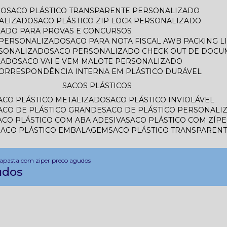
DO
SACO PLÁSTICO TRANSPARENTE PERSONALIZADO
ALIZADO
SACO PLÁSTICO ZIP LOCK PERSONALIZADO
IZADO PARA PROVAS E CONCURSOS
L PERSONALIZADO
SACO PARA NOTA FISCAL AWB PACKING 
RSONALIZADO
SACO PERSONALIZADO CHECK OUT DE DOC
ZADO
SACO VAI E VEM MALOTE PERSONALIZADO
CORRESPONDÊNCIA INTERNA EM PLÁSTICO DURÁVEL
SACOS PLÁSTICOS
SACO PLÁSTICO METALIZADO
SACO PLÁSTICO INVIOLÁVEL
SACO DE PLÁSTICO GRANDE
SACO DE PLÁSTICO PERSONALI
SACO PLÁSTICO COM ABA ADESIVA
SACO PLÁSTICO COM ZÍP
SACO PLÁSTICO EMBALAGEM
SACO PLÁSTICO TRANSPAREN
da
pasta com ziper preco agudos
udos