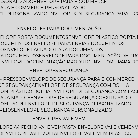
ERSONALIZADO
ENVELOPE PARA E COMMERCE
PARA E COMMERCE PERSONALIZADO
CE PERSONALIZADO
ENVELOPES DE SEGURANÇA PARA E
ENVELOPES PARA DOCUMENTAÇÃO
VELOPE PORTA DOCUMENTOS
ENVELOPE PLASTICO PORT
 DOCUMENTOS
ENVELOPE PARA ENVIAR DOCUMENTOS
TO
ENVELOPE LACRADO PARA DOCUMENTOS
ARA DOCUMENTOS
ENVELOPE PARA DOCUMENTAÇÃO DE PR
ENVELOPE DOCUMENTAÇÃO PRODUTO
ENVELOPE PARA 
ENVELOPES SEGURANÇA
IMPRESSO
ENVELOPE DE SEGURANÇA PARA E-COMMERCE
 DE SEGURANÇA
ENVELOPE DE SEGURANÇA COM BOLHA
COM PLÁSTICO BOLHA
ENVELOPE DE SEGURANÇA COM LAC
PARA MALOTE
ENVELOPE DE SEGURANÇA COEXTRUSADO
COM LACRE
ENVELOPE DE SEGURANÇA PERSONALIZADO
REIOS
ENVELOPE SEGURANÇA PERSONALIZADO
ENVELOPES VAI E VEM
ELOPE A4 FECHO VAI E VEM
PASTA ENVELOPE VAI E VEM
EN
O
ENVELOPE VAI E VOLTA
ENVELOPE VAI E VEM PLASTICO