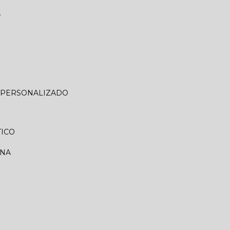
A
O PERSONALIZADO
TICO
RNA