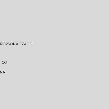
A
O PERSONALIZADO
TICO
RNA