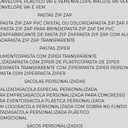
ENVELOPE PLASTICO VAI E VEM
ENVELOPE MALOTE VAI VE
ENVELOPE VAI E VEM
PASTAS ZIP ZAP
PASTA ZIP ZAP PVC CRISTAL OU COLORIDA
PASTA ZIP ZAP
O
PASTA ZIP ZAP PARA BRINDE
PASTA ZIP ZAP EM PVC
 ZAP
FABRICANTE DE PASTA ZIP ZAP
PASTA ZIP ZAP COM AL
ADA
PASTA ZIP ZAP TRANSPARENTE
PASTAS ZIPER
OCUMENTOS
PASTA COM ZIPER TRANSPARENTE
LIZADA
PASTA COM ZIPER DE PLASTICO
PASTA DE ZIPER
PER
PASTA TRANSPARENTE COM ZIPER
PASTA ZIPER PERSO
PASTA COM ZIPER
PASTA ZIPER
SACOLAS PERSONALIZADAS
NALIZADA
SACOLA ESPECIAL PERSONALIZADA
ARA EMPRESA
SACOLA PERSONALIZADA PARA CONGRESSO
ARA EVENTOS
SACOLA PLÁSTICA PERSONALIZADA
OM LOGO
SACOLA PERSONALIZADA COM DOBRA NO FUNDO
AZADA
SACOLA PERSONALIZADA PLÁSTICO
ROMOCIONAL
SACOS PERSONALIZADOS