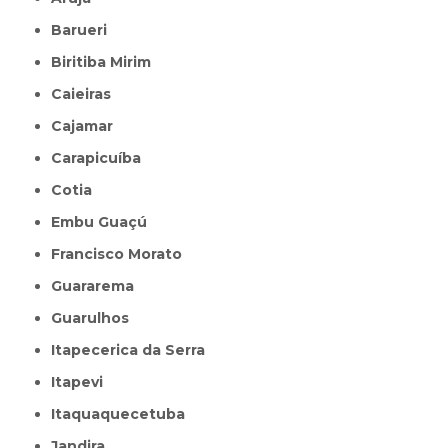
Barueri
Biritiba Mirim
Caieiras
Cajamar
Carapicuíba
Cotia
Embu Guaçú
Francisco Morato
Guararema
Guarulhos
Itapecerica da Serra
Itapevi
Itaquaquecetuba
Jandira