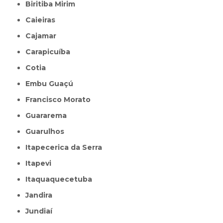
Biritiba Mirim
Caieiras
Cajamar
Carapicuíba
Cotia
Embu Guaçú
Francisco Morato
Guararema
Guarulhos
Itapecerica da Serra
Itapevi
Itaquaquecetuba
Jandira
Jundiaí