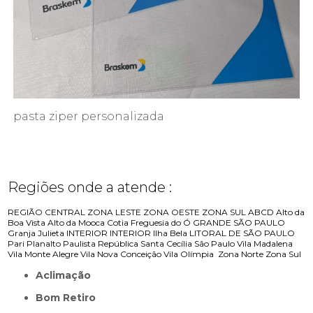
pasta ziper personalizada
Regiões onde a atende :
REGIÃO CENTRAL
ZONA LESTE
ZONA OESTE
ZONA SUL
ABCD
Alto da
Boa Vista
Alto da Mooca
Cotia
Freguesia do Ó
GRANDE SÃO PAULO
Granja Julieta
INTERIOR
INTERIOR
Ilha Bela
LITORAL DE SÃO PAULO
Pari
Planalto Paulista
República
Santa Cecília
São Paulo
Vila Madalena
Vila Monte Alegre
Vila Nova Conceição
Vila Olímpia
Zona Norte
Zona Sul
Aclimação
Bom Retiro