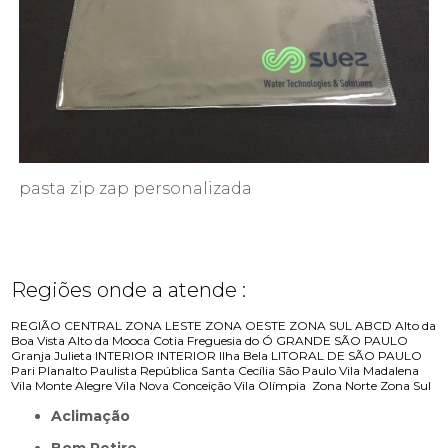
pasta zip zap personalizada
Regiões onde a atende :
REGIÃO CENTRAL
ZONA LESTE
ZONA OESTE
ZONA SUL
ABCD
Alto da
Boa Vista
Alto da Mooca
Cotia
Freguesia do Ó
GRANDE SÃO PAULO
Granja Julieta
INTERIOR
INTERIOR
Ilha Bela
LITORAL DE SÃO PAULO
Pari
Planalto Paulista
República
Santa Cecília
São Paulo
Vila Madalena
Vila Monte Alegre
Vila Nova Conceição
Vila Olímpia
Zona Norte
Zona Sul
Aclimação
Bom Retiro