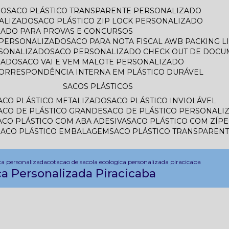
DO
SACO PLÁSTICO TRANSPARENTE PERSONALIZADO
ALIZADO
SACO PLÁSTICO ZIP LOCK PERSONALIZADO
IZADO PARA PROVAS E CONCURSOS
L PERSONALIZADO
SACO PARA NOTA FISCAL AWB PACKING 
RSONALIZADO
SACO PERSONALIZADO CHECK OUT DE DOC
ZADO
SACO VAI E VEM MALOTE PERSONALIZADO
CORRESPONDÊNCIA INTERNA EM PLÁSTICO DURÁVEL
SACOS PLÁSTICOS
SACO PLÁSTICO METALIZADO
SACO PLÁSTICO INVIOLÁVEL
SACO DE PLÁSTICO GRANDE
SACO DE PLÁSTICO PERSONALI
SACO PLÁSTICO COM ABA ADESIVA
SACO PLÁSTICO COM ZÍP
SACO PLÁSTICO EMBALAGEM
SACO PLÁSTICO TRANSPAREN
ca personalizada
cotacao de sacola ecologica personalizada piracicaba
a Personalizada Piracicaba