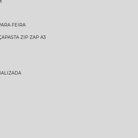
M
 PARA FEIRA
ÇA
PASTA ZIP ZAP A3
NALIZADA