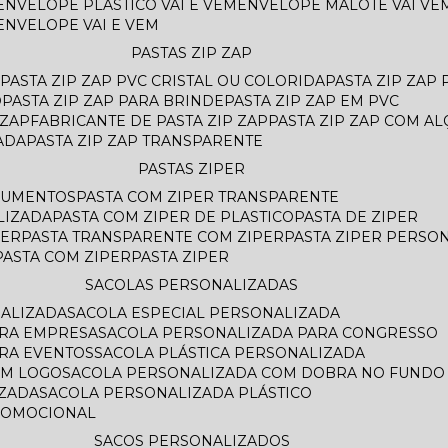
ENVELOPE PLASTICO VAI E VEM
ENVELOPE MALOTE VAI VE
ENVELOPE VAI E VEM
PASTAS ZIP ZAP
PASTA ZIP ZAP PVC CRISTAL OU COLORIDA
PASTA ZIP ZAP
O
PASTA ZIP ZAP PARA BRINDE
PASTA ZIP ZAP EM PVC
 ZAP
FABRICANTE DE PASTA ZIP ZAP
PASTA ZIP ZAP COM AL
ADA
PASTA ZIP ZAP TRANSPARENTE
PASTAS ZIPER
OCUMENTOS
PASTA COM ZIPER TRANSPARENTE
LIZADA
PASTA COM ZIPER DE PLASTICO
PASTA DE ZIPER
PER
PASTA TRANSPARENTE COM ZIPER
PASTA ZIPER PERSO
PASTA COM ZIPER
PASTA ZIPER
SACOLAS PERSONALIZADAS
NALIZADA
SACOLA ESPECIAL PERSONALIZADA
ARA EMPRESA
SACOLA PERSONALIZADA PARA CONGRESSO
ARA EVENTOS
SACOLA PLÁSTICA PERSONALIZADA
OM LOGO
SACOLA PERSONALIZADA COM DOBRA NO FUNDO
AZADA
SACOLA PERSONALIZADA PLÁSTICO
ROMOCIONAL
SACOS PERSONALIZADOS