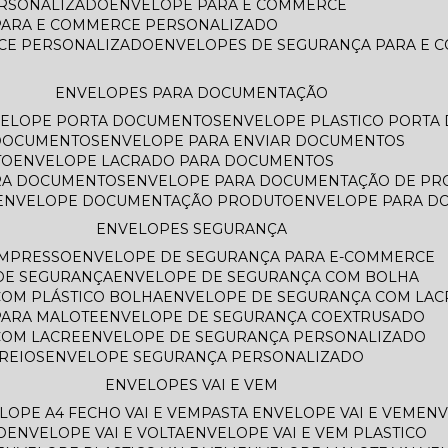
ERSONALIZADO
ENVELOPE PARA E COMMERCE
PARA E COMMERCE PERSONALIZADO
CE PERSONALIZADO
ENVELOPES DE SEGURANÇA PARA E
ENVELOPES PARA DOCUMENTAÇÃO
VELOPE PORTA DOCUMENTOS
ENVELOPE PLASTICO PORT
 DOCUMENTOS
ENVELOPE PARA ENVIAR DOCUMENTOS
TO
ENVELOPE LACRADO PARA DOCUMENTOS
ARA DOCUMENTOS
ENVELOPE PARA DOCUMENTAÇÃO DE PR
ENVELOPE DOCUMENTAÇÃO PRODUTO
ENVELOPE PARA 
ENVELOPES SEGURANÇA
IMPRESSO
ENVELOPE DE SEGURANÇA PARA E-COMMERCE
 DE SEGURANÇA
ENVELOPE DE SEGURANÇA COM BOLHA
COM PLÁSTICO BOLHA
ENVELOPE DE SEGURANÇA COM LAC
PARA MALOTE
ENVELOPE DE SEGURANÇA COEXTRUSADO
COM LACRE
ENVELOPE DE SEGURANÇA PERSONALIZADO
REIOS
ENVELOPE SEGURANÇA PERSONALIZADO
ENVELOPES VAI E VEM
ELOPE A4 FECHO VAI E VEM
PASTA ENVELOPE VAI E VEM
EN
O
ENVELOPE VAI E VOLTA
ENVELOPE VAI E VEM PLASTICO