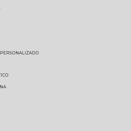
A
O PERSONALIZADO
TICO
RNA