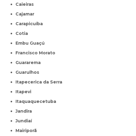
Caieiras
Cajamar
Carapicuíba
Cotia
Embu Guaçú
Francisco Morato
Guararema
Guarulhos
Itapecerica da Serra
Itapevi
Itaquaquecetuba
Jandira
Jundiaí
Mairiporã