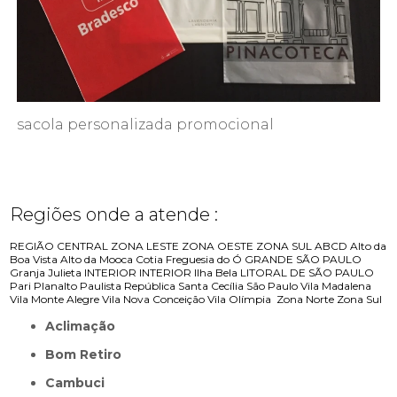
sacola personalizada promocional
Regiões onde a atende :
REGIÃO CENTRAL
ZONA LESTE
ZONA OESTE
ZONA SUL
ABCD
Alto da
Boa Vista
Alto da Mooca
Cotia
Freguesia do Ó
GRANDE SÃO PAULO
Granja Julieta
INTERIOR
INTERIOR
Ilha Bela
LITORAL DE SÃO PAULO
Pari
Planalto Paulista
República
Santa Cecília
São Paulo
Vila Madalena
Vila Monte Alegre
Vila Nova Conceição
Vila Olímpia
Zona Norte
Zona Sul
Aclimação
Bom Retiro
Cambuci