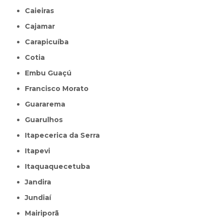
Caieiras
Cajamar
Carapicuíba
Cotia
Embu Guaçú
Francisco Morato
Guararema
Guarulhos
Itapecerica da Serra
Itapevi
Itaquaquecetuba
Jandira
Jundiaí
Mairiporã