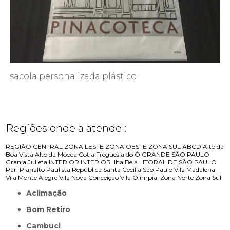
sacola personalizada plástico
Regiões onde a atende :
REGIÃO CENTRAL
ZONA LESTE
ZONA OESTE
ZONA SUL
ABCD
Alto da
Boa Vista
Alto da Mooca
Cotia
Freguesia do Ó
GRANDE SÃO PAULO
Granja Julieta
INTERIOR
INTERIOR
Ilha Bela
LITORAL DE SÃO PAULO
Pari
Planalto Paulista
República
Santa Cecília
São Paulo
Vila Madalena
Vila Monte Alegre
Vila Nova Conceição
Vila Olímpia
Zona Norte
Zona Sul
Aclimação
Bom Retiro
Cambuci