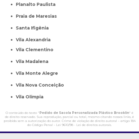
Planalto Paulista
Praia de Maresias
Santa Ifigênia
Vila Alexandria
Vila Clementino
Vila Madalena
Vila Monte Alegre
Vila Nova Conceição
Vila Olímpia
O conteúdo do texto "
Pedido de Sacola Personalizada Plástico Brooklin
" é
de direito reservado. Sua reprodução, parcial ou total, mesmo citando nossos links, é
proibida sem a autorização do autor. Crime de violação de direito autoral – artigo 184
do Código Penal –
Lei 9610/98 - Lei de direitos autorais
.