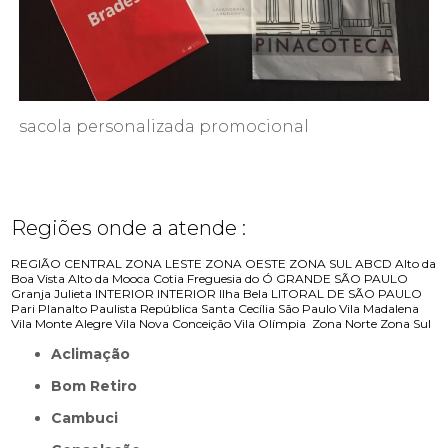
sacola personalizada promocional
Regiões onde a atende :
REGIÃO CENTRAL
ZONA LESTE
ZONA OESTE
ZONA SUL
ABCD
Alto da
Boa Vista
Alto da Mooca
Cotia
Freguesia do Ó
GRANDE SÃO PAULO
Granja Julieta
INTERIOR
INTERIOR
Ilha Bela
LITORAL DE SÃO PAULO
Pari
Planalto Paulista
República
Santa Cecília
São Paulo
Vila Madalena
Vila Monte Alegre
Vila Nova Conceição
Vila Olímpia
Zona Norte
Zona Sul
Aclimação
Bom Retiro
Cambuci