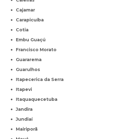
Caieiras
Cajamar
Carapicuíba
Cotia
Embu Guaçú
Francisco Morato
Guararema
Guarulhos
Itapecerica da Serra
Itapevi
Itaquaquecetuba
Jandira
Jundiaí
Mairiporã