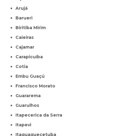
Arujá
Barueri
Biritiba Mirim
Caieiras
Cajamar
Carapicuíba
Cotia
Embu Guaçú
Francisco Morato
Guararema
Guarulhos
Itapecerica da Serra
Itapevi
Itaquaquecetuba