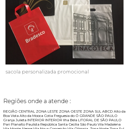
sacola personalizada promocional
Regiões onde a atende :
REGIÃO CENTRAL
ZONA LESTE
ZONA OESTE
ZONA SUL
ABCD
Alto da
Boa Vista
Alto da Mooca
Cotia
Freguesia do Ó
GRANDE SÃO PAULO
Granja Julieta
INTERIOR
INTERIOR
Ilha Bela
LITORAL DE SÃO PAULO
Pari
Planalto Paulista
República
Santa Cecília
São Paulo
Vila Madalena
Vila Monte Alegre
Vila Nova Conceição
Vila Olímpia
Zona Norte
Zona Sul