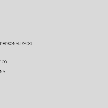
A
O PERSONALIZADO
TICO
RNA