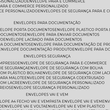
ERSONALIZADO
ENVELOPE PARA E COMMERCE
PARA E COMMERCE PERSONALIZADO
CE PERSONALIZADO
ENVELOPES DE SEGURANÇA PARA E
ENVELOPES PARA DOCUMENTAÇÃO
VELOPE PORTA DOCUMENTOS
ENVELOPE PLASTICO PORT
 DOCUMENTOS
ENVELOPE PARA ENVIAR DOCUMENTOS
TO
ENVELOPE LACRADO PARA DOCUMENTOS
ARA DOCUMENTOS
ENVELOPE PARA DOCUMENTAÇÃO DE PR
ENVELOPE DOCUMENTAÇÃO PRODUTO
ENVELOPE PARA 
ENVELOPES SEGURANÇA
IMPRESSO
ENVELOPE DE SEGURANÇA PARA E-COMMERCE
 DE SEGURANÇA
ENVELOPE DE SEGURANÇA COM BOLHA
COM PLÁSTICO BOLHA
ENVELOPE DE SEGURANÇA COM LAC
PARA MALOTE
ENVELOPE DE SEGURANÇA COEXTRUSADO
COM LACRE
ENVELOPE DE SEGURANÇA PERSONALIZADO
REIOS
ENVELOPE SEGURANÇA PERSONALIZADO
ENVELOPES VAI E VEM
ELOPE A4 FECHO VAI E VEM
PASTA ENVELOPE VAI E VEM
EN
O
ENVELOPE VAI E VOLTA
ENVELOPE VAI E VEM PLASTICO