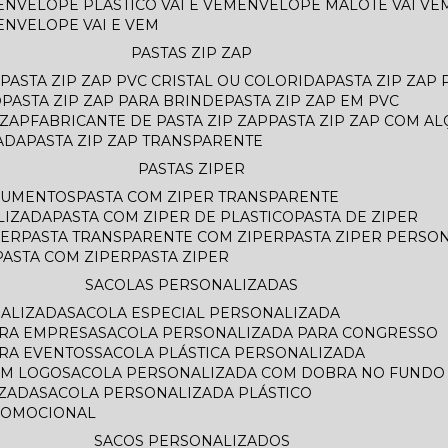
ENVELOPE PLASTICO VAI E VEM
ENVELOPE MALOTE VAI VE
ENVELOPE VAI E VEM
PASTAS ZIP ZAP
PASTA ZIP ZAP PVC CRISTAL OU COLORIDA
PASTA ZIP ZAP
O
PASTA ZIP ZAP PARA BRINDE
PASTA ZIP ZAP EM PVC
 ZAP
FABRICANTE DE PASTA ZIP ZAP
PASTA ZIP ZAP COM AL
ADA
PASTA ZIP ZAP TRANSPARENTE
PASTAS ZIPER
OCUMENTOS
PASTA COM ZIPER TRANSPARENTE
LIZADA
PASTA COM ZIPER DE PLASTICO
PASTA DE ZIPER
PER
PASTA TRANSPARENTE COM ZIPER
PASTA ZIPER PERSO
PASTA COM ZIPER
PASTA ZIPER
SACOLAS PERSONALIZADAS
NALIZADA
SACOLA ESPECIAL PERSONALIZADA
ARA EMPRESA
SACOLA PERSONALIZADA PARA CONGRESSO
ARA EVENTOS
SACOLA PLÁSTICA PERSONALIZADA
OM LOGO
SACOLA PERSONALIZADA COM DOBRA NO FUNDO
AZADA
SACOLA PERSONALIZADA PLÁSTICO
ROMOCIONAL
SACOS PERSONALIZADOS