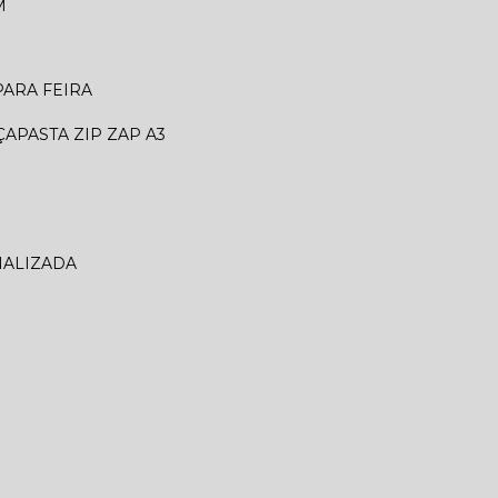
M
 PARA FEIRA
ÇA
PASTA ZIP ZAP A3
NALIZADA