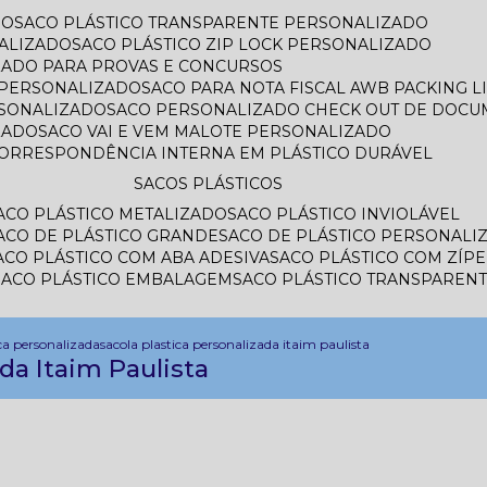
DO
SACO PLÁSTICO TRANSPARENTE PERSONALIZADO
ALIZADO
SACO PLÁSTICO ZIP LOCK PERSONALIZADO
IZADO PARA PROVAS E CONCURSOS
L PERSONALIZADO
SACO PARA NOTA FISCAL AWB PACKING 
RSONALIZADO
SACO PERSONALIZADO CHECK OUT DE DOC
ZADO
SACO VAI E VEM MALOTE PERSONALIZADO
CORRESPONDÊNCIA INTERNA EM PLÁSTICO DURÁVEL
SACOS PLÁSTICOS
SACO PLÁSTICO METALIZADO
SACO PLÁSTICO INVIOLÁVEL
SACO DE PLÁSTICO GRANDE
SACO DE PLÁSTICO PERSONALI
SACO PLÁSTICO COM ABA ADESIVA
SACO PLÁSTICO COM ZÍP
SACO PLÁSTICO EMBALAGEM
SACO PLÁSTICO TRANSPAREN
ca personalizada
sacola plastica personalizada itaim paulista
da Itaim Paulista