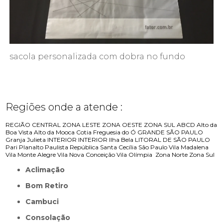
sacola personalizada com dobra no fundo
Regiões onde a atende :
REGIÃO CENTRAL
ZONA LESTE
ZONA OESTE
ZONA SUL
ABCD
Alto da
Boa Vista
Alto da Mooca
Cotia
Freguesia do Ó
GRANDE SÃO PAULO
Granja Julieta
INTERIOR
INTERIOR
Ilha Bela
LITORAL DE SÃO PAULO
Pari
Planalto Paulista
República
Santa Cecília
São Paulo
Vila Madalena
Vila Monte Alegre
Vila Nova Conceição
Vila Olímpia
Zona Norte
Zona Sul
Aclimação
Bom Retiro
Cambuci
Consolação