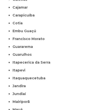
Cajamar
Carapicuíba
Cotia
Embu Guaçú
Francisco Morato
Guararema
Guarulhos
Itapecerica da Serra
Itapevi
Itaquaquecetuba
Jandira
Jundiaí
Mairiporã
Mauá