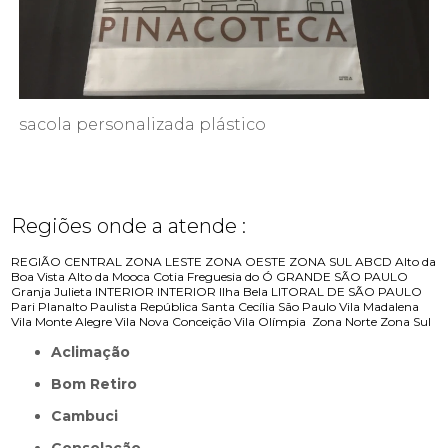
sacola personalizada plástico
Regiões onde a atende :
REGIÃO CENTRAL
ZONA LESTE
ZONA OESTE
ZONA SUL
ABCD
Alto da
Boa Vista
Alto da Mooca
Cotia
Freguesia do Ó
GRANDE SÃO PAULO
Granja Julieta
INTERIOR
INTERIOR
Ilha Bela
LITORAL DE SÃO PAULO
Pari
Planalto Paulista
República
Santa Cecília
São Paulo
Vila Madalena
Vila Monte Alegre
Vila Nova Conceição
Vila Olímpia
Zona Norte
Zona Sul
Aclimação
Bom Retiro
Cambuci
Consolação