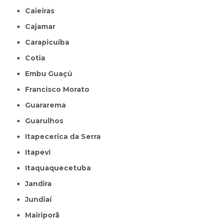
Caieiras
Cajamar
Carapicuíba
Cotia
Embu Guaçú
Francisco Morato
Guararema
Guarulhos
Itapecerica da Serra
Itapevi
Itaquaquecetuba
Jandira
Jundiaí
Mairiporã