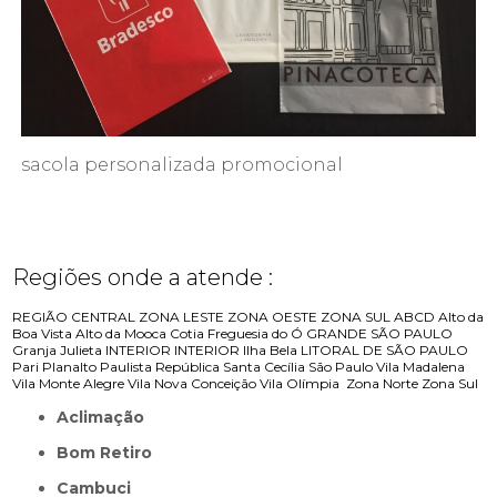
sacola personalizada promocional
Regiões onde a atende :
REGIÃO CENTRAL
ZONA LESTE
ZONA OESTE
ZONA SUL
ABCD
Alto da
Boa Vista
Alto da Mooca
Cotia
Freguesia do Ó
GRANDE SÃO PAULO
Granja Julieta
INTERIOR
INTERIOR
Ilha Bela
LITORAL DE SÃO PAULO
Pari
Planalto Paulista
República
Santa Cecília
São Paulo
Vila Madalena
Vila Monte Alegre
Vila Nova Conceição
Vila Olímpia
Zona Norte
Zona Sul
Aclimação
Bom Retiro
Cambuci