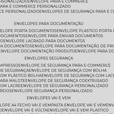
ERSONALIZADO
ENVELOPE PARA E COMMERCE
PARA E COMMERCE PERSONALIZADO
CE PERSONALIZADO
ENVELOPES DE SEGURANÇA PARA E
ENVELOPES PARA DOCUMENTAÇÃO
VELOPE PORTA DOCUMENTOS
ENVELOPE PLASTICO PORT
 DOCUMENTOS
ENVELOPE PARA ENVIAR DOCUMENTOS
TO
ENVELOPE LACRADO PARA DOCUMENTOS
ARA DOCUMENTOS
ENVELOPE PARA DOCUMENTAÇÃO DE PR
ENVELOPE DOCUMENTAÇÃO PRODUTO
ENVELOPE PARA 
ENVELOPES SEGURANÇA
IMPRESSO
ENVELOPE DE SEGURANÇA PARA E-COMMERCE
 DE SEGURANÇA
ENVELOPE DE SEGURANÇA COM BOLHA
COM PLÁSTICO BOLHA
ENVELOPE DE SEGURANÇA COM LAC
PARA MALOTE
ENVELOPE DE SEGURANÇA COEXTRUSADO
COM LACRE
ENVELOPE DE SEGURANÇA PERSONALIZADO
REIOS
ENVELOPE SEGURANÇA PERSONALIZADO
ENVELOPES VAI E VEM
ELOPE A4 FECHO VAI E VEM
PASTA ENVELOPE VAI E VEM
EN
O
ENVELOPE VAI E VOLTA
ENVELOPE VAI E VEM PLASTICO