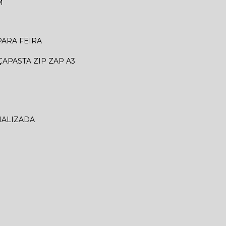
M
 PARA FEIRA
ÇA
PASTA ZIP ZAP A3
NALIZADA