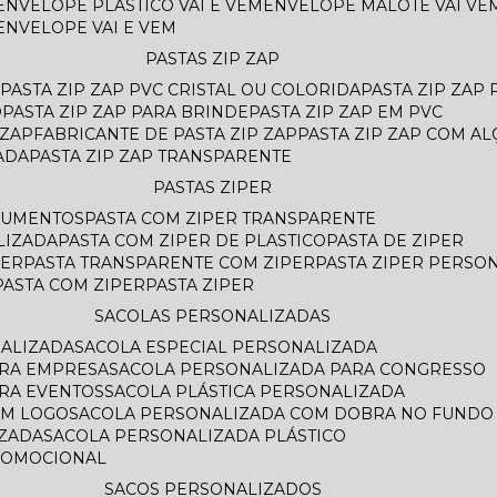
ENVELOPE PLASTICO VAI E VEM
ENVELOPE MALOTE VAI VE
ENVELOPE VAI E VEM
PASTAS ZIP ZAP
PASTA ZIP ZAP PVC CRISTAL OU COLORIDA
PASTA ZIP ZAP
O
PASTA ZIP ZAP PARA BRINDE
PASTA ZIP ZAP EM PVC
 ZAP
FABRICANTE DE PASTA ZIP ZAP
PASTA ZIP ZAP COM AL
ADA
PASTA ZIP ZAP TRANSPARENTE
PASTAS ZIPER
OCUMENTOS
PASTA COM ZIPER TRANSPARENTE
LIZADA
PASTA COM ZIPER DE PLASTICO
PASTA DE ZIPER
PER
PASTA TRANSPARENTE COM ZIPER
PASTA ZIPER PERSO
PASTA COM ZIPER
PASTA ZIPER
SACOLAS PERSONALIZADAS
NALIZADA
SACOLA ESPECIAL PERSONALIZADA
ARA EMPRESA
SACOLA PERSONALIZADA PARA CONGRESSO
ARA EVENTOS
SACOLA PLÁSTICA PERSONALIZADA
OM LOGO
SACOLA PERSONALIZADA COM DOBRA NO FUNDO
AZADA
SACOLA PERSONALIZADA PLÁSTICO
ROMOCIONAL
SACOS PERSONALIZADOS