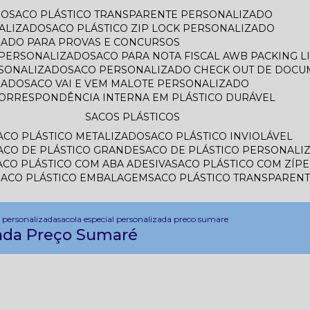
DO
SACO PLÁSTICO TRANSPARENTE PERSONALIZADO
ALIZADO
SACO PLÁSTICO ZIP LOCK PERSONALIZADO
IZADO PARA PROVAS E CONCURSOS
L PERSONALIZADO
SACO PARA NOTA FISCAL AWB PACKING 
RSONALIZADO
SACO PERSONALIZADO CHECK OUT DE DOC
ZADO
SACO VAI E VEM MALOTE PERSONALIZADO
CORRESPONDÊNCIA INTERNA EM PLÁSTICO DURÁVEL
SACOS PLÁSTICOS
SACO PLÁSTICO METALIZADO
SACO PLÁSTICO INVIOLÁVEL
SACO DE PLÁSTICO GRANDE
SACO DE PLÁSTICO PERSONALI
SACO PLÁSTICO COM ABA ADESIVA
SACO PLÁSTICO COM ZÍP
SACO PLÁSTICO EMBALAGEM
SACO PLÁSTICO TRANSPAREN
l personalizada
sacola especial personalizada preco sumare
zada Preço Sumaré