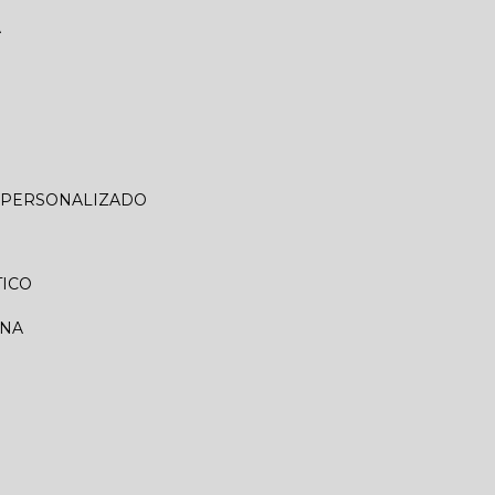
A
O PERSONALIZADO
TICO
RNA