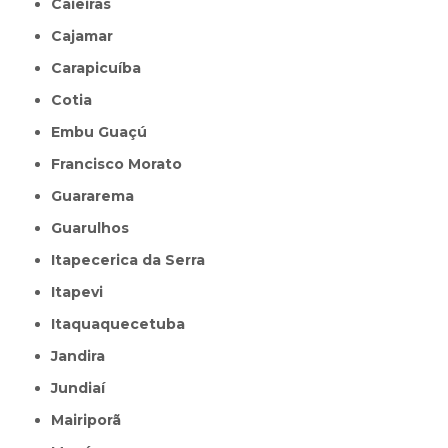
Caieiras
Cajamar
Carapicuíba
Cotia
Embu Guaçú
Francisco Morato
Guararema
Guarulhos
Itapecerica da Serra
Itapevi
Itaquaquecetuba
Jandira
Jundiaí
Mairiporã