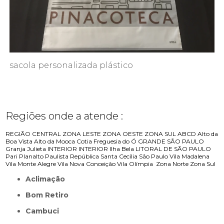
sacola personalizada plástico
Regiões onde a atende :
REGIÃO CENTRAL
ZONA LESTE
ZONA OESTE
ZONA SUL
ABCD
Alto da
Boa Vista
Alto da Mooca
Cotia
Freguesia do Ó
GRANDE SÃO PAULO
Granja Julieta
INTERIOR
INTERIOR
Ilha Bela
LITORAL DE SÃO PAULO
Pari
Planalto Paulista
República
Santa Cecília
São Paulo
Vila Madalena
Vila Monte Alegre
Vila Nova Conceição
Vila Olímpia
Zona Norte
Zona Sul
Aclimação
Bom Retiro
Cambuci