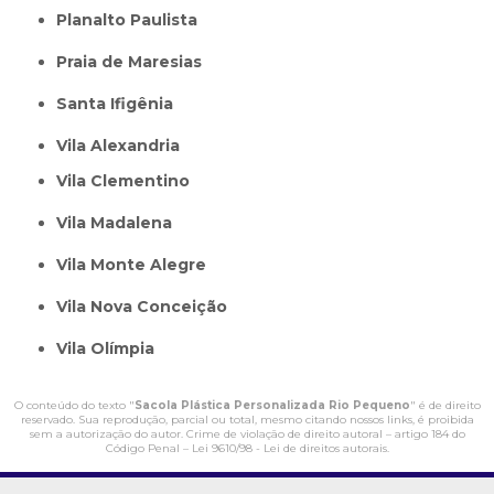
Planalto Paulista
Praia de Maresias
Santa Ifigênia
Vila Alexandria
Vila Clementino
Vila Madalena
Vila Monte Alegre
Vila Nova Conceição
Vila Olímpia
O conteúdo do texto "
Sacola Plástica Personalizada Rio Pequeno
" é de direito
reservado. Sua reprodução, parcial ou total, mesmo citando nossos links, é proibida
sem a autorização do autor. Crime de violação de direito autoral – artigo 184 do
Código Penal –
Lei 9610/98 - Lei de direitos autorais
.