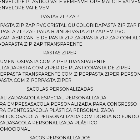
ENVELOPE PLASTICO VAI E VEM
ENVELOPE MALOTE VAI VE
ENVELOPE VAI E VEM
PASTAS ZIP ZAP
PASTA ZIP ZAP PVC CRISTAL OU COLORIDA
PASTA ZIP ZAP
O
PASTA ZIP ZAP PARA BRINDE
PASTA ZIP ZAP EM PVC
 ZAP
FABRICANTE DE PASTA ZIP ZAP
PASTA ZIP ZAP COM AL
ADA
PASTA ZIP ZAP TRANSPARENTE
PASTAS ZIPER
OCUMENTOS
PASTA COM ZIPER TRANSPARENTE
LIZADA
PASTA COM ZIPER DE PLASTICO
PASTA DE ZIPER
PER
PASTA TRANSPARENTE COM ZIPER
PASTA ZIPER PERSO
PASTA COM ZIPER
PASTA ZIPER
SACOLAS PERSONALIZADAS
NALIZADA
SACOLA ESPECIAL PERSONALIZADA
ARA EMPRESA
SACOLA PERSONALIZADA PARA CONGRESSO
ARA EVENTOS
SACOLA PLÁSTICA PERSONALIZADA
OM LOGO
SACOLA PERSONALIZADA COM DOBRA NO FUNDO
AZADA
SACOLA PERSONALIZADA PLÁSTICO
ROMOCIONAL
SACOS PERSONALIZADOS