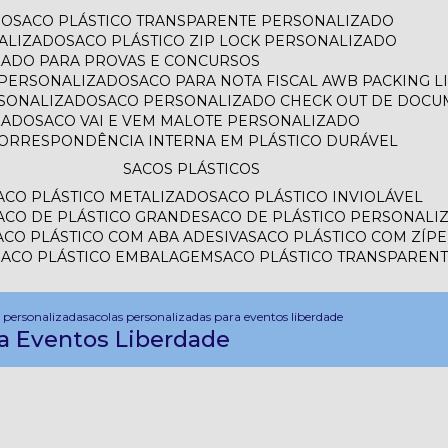
DO
SACO PLÁSTICO TRANSPARENTE PERSONALIZADO
ALIZADO
SACO PLÁSTICO ZIP LOCK PERSONALIZADO
IZADO PARA PROVAS E CONCURSOS
L PERSONALIZADO
SACO PARA NOTA FISCAL AWB PACKING 
RSONALIZADO
SACO PERSONALIZADO CHECK OUT DE DOC
ZADO
SACO VAI E VEM MALOTE PERSONALIZADO
CORRESPONDÊNCIA INTERNA EM PLÁSTICO DURÁVEL
SACOS PLÁSTICOS
SACO PLÁSTICO METALIZADO
SACO PLÁSTICO INVIOLÁVEL
SACO DE PLÁSTICO GRANDE
SACO DE PLÁSTICO PERSONALI
SACO PLÁSTICO COM ABA ADESIVA
SACO PLÁSTICO COM ZÍP
SACO PLÁSTICO EMBALAGEM
SACO PLÁSTICO TRANSPAREN
l personalizada
sacolas personalizadas para eventos liberdade
ra Eventos Liberdade