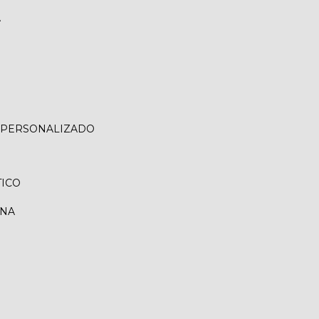
A
O PERSONALIZADO
TICO
RNA