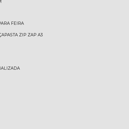
M
 PARA FEIRA
ÇA
PASTA ZIP ZAP A3
NALIZADA