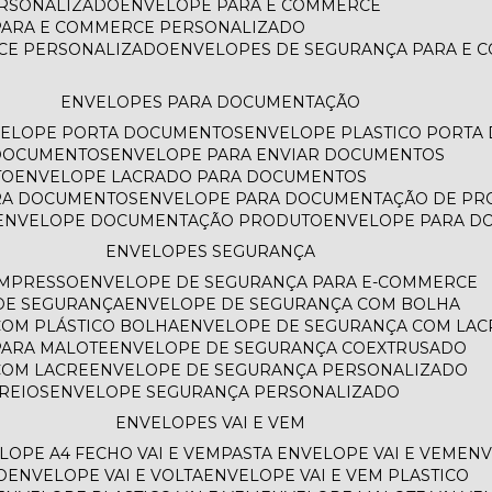
ERSONALIZADO
ENVELOPE PARA E COMMERCE
PARA E COMMERCE PERSONALIZADO
CE PERSONALIZADO
ENVELOPES DE SEGURANÇA PARA E
ENVELOPES PARA DOCUMENTAÇÃO
VELOPE PORTA DOCUMENTOS
ENVELOPE PLASTICO PORT
 DOCUMENTOS
ENVELOPE PARA ENVIAR DOCUMENTOS
TO
ENVELOPE LACRADO PARA DOCUMENTOS
ARA DOCUMENTOS
ENVELOPE PARA DOCUMENTAÇÃO DE PR
ENVELOPE DOCUMENTAÇÃO PRODUTO
ENVELOPE PARA 
ENVELOPES SEGURANÇA
IMPRESSO
ENVELOPE DE SEGURANÇA PARA E-COMMERCE
 DE SEGURANÇA
ENVELOPE DE SEGURANÇA COM BOLHA
COM PLÁSTICO BOLHA
ENVELOPE DE SEGURANÇA COM LAC
PARA MALOTE
ENVELOPE DE SEGURANÇA COEXTRUSADO
COM LACRE
ENVELOPE DE SEGURANÇA PERSONALIZADO
REIOS
ENVELOPE SEGURANÇA PERSONALIZADO
ENVELOPES VAI E VEM
ELOPE A4 FECHO VAI E VEM
PASTA ENVELOPE VAI E VEM
EN
O
ENVELOPE VAI E VOLTA
ENVELOPE VAI E VEM PLASTICO