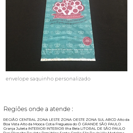
envelope saquinho personalizado
Regiões onde a atende :
REGIÃO CENTRAL
ZONA LESTE
ZONA OESTE
ZONA SUL
ABCD
Alto da
Boa Vista
Alto da Mooca
Cotia
Freguesia do Ó
GRANDE SÃO PAULO
Granja Julieta
INTERIOR
INTERIOR
Ilha Bela
LITORAL DE SÃO PAULO
Pari
Planalto Paulista
República
Santa Cecília
São Paulo
Vila Madalena