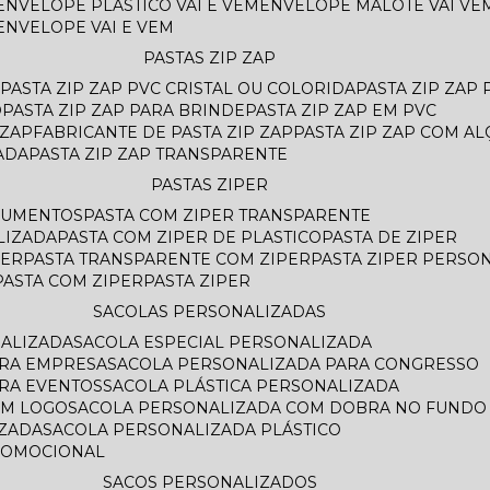
ENVELOPE PLASTICO VAI E VEM
ENVELOPE MALOTE VAI VE
ENVELOPE VAI E VEM
PASTAS ZIP ZAP
PASTA ZIP ZAP PVC CRISTAL OU COLORIDA
PASTA ZIP ZAP
O
PASTA ZIP ZAP PARA BRINDE
PASTA ZIP ZAP EM PVC
 ZAP
FABRICANTE DE PASTA ZIP ZAP
PASTA ZIP ZAP COM AL
ADA
PASTA ZIP ZAP TRANSPARENTE
PASTAS ZIPER
OCUMENTOS
PASTA COM ZIPER TRANSPARENTE
LIZADA
PASTA COM ZIPER DE PLASTICO
PASTA DE ZIPER
PER
PASTA TRANSPARENTE COM ZIPER
PASTA ZIPER PERSO
PASTA COM ZIPER
PASTA ZIPER
SACOLAS PERSONALIZADAS
NALIZADA
SACOLA ESPECIAL PERSONALIZADA
ARA EMPRESA
SACOLA PERSONALIZADA PARA CONGRESSO
ARA EVENTOS
SACOLA PLÁSTICA PERSONALIZADA
OM LOGO
SACOLA PERSONALIZADA COM DOBRA NO FUNDO
AZADA
SACOLA PERSONALIZADA PLÁSTICO
ROMOCIONAL
SACOS PERSONALIZADOS