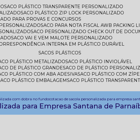
DO
SACO PLÁSTICO TRANSPARENTE PERSONALIZADO
ALIZADO
SACO PLÁSTICO ZIP LOCK PERSONALIZADO
IZADO PARA PROVAS E CONCURSOS
L PERSONALIZADO
SACO PARA NOTA FISCAL AWB PACKING 
RSONALIZADO
SACO PERSONALIZADO CHECK OUT DE DOC
ZADO
SACO VAI E VEM MALOTE PERSONALIZADO
CORRESPONDÊNCIA INTERNA EM PLÁSTICO DURÁVEL
SACOS PLÁSTICOS
SACO PLÁSTICO METALIZADO
SACO PLÁSTICO INVIOLÁVEL
SACO DE PLÁSTICO GRANDE
SACO DE PLÁSTICO PERSONALI
SACO PLÁSTICO COM ABA ADESIVA
SACO PLÁSTICO COM ZÍP
SACO PLÁSTICO EMBALAGEM
SACO PLÁSTICO TRANSPAREN
alizada com dobra no fundo
cotacao de sacola personalizada para empresa san
lizada para Empresa Santana de Parnaí