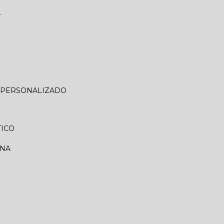
A
O PERSONALIZADO
TICO
RNA