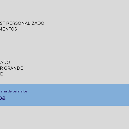
LIST PERSONALIZADO
UMENTOS
ZADO
ER GRANDE
TE
tana de parnaiba
ba