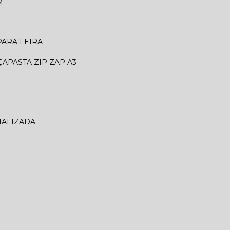
M
 PARA FEIRA
ÇA
PASTA ZIP ZAP A3
NALIZADA