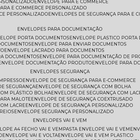
ERSONALIZADO
ENVELOPE PARA E COMMERCE
PARA E COMMERCE PERSONALIZADO
CE PERSONALIZADO
ENVELOPES DE SEGURANÇA PARA E
ENVELOPES PARA DOCUMENTAÇÃO
VELOPE PORTA DOCUMENTOS
ENVELOPE PLASTICO PORT
 DOCUMENTOS
ENVELOPE PARA ENVIAR DOCUMENTOS
TO
ENVELOPE LACRADO PARA DOCUMENTOS
ARA DOCUMENTOS
ENVELOPE PARA DOCUMENTAÇÃO DE PR
ENVELOPE DOCUMENTAÇÃO PRODUTO
ENVELOPE PARA 
ENVELOPES SEGURANÇA
IMPRESSO
ENVELOPE DE SEGURANÇA PARA E-COMMERCE
 DE SEGURANÇA
ENVELOPE DE SEGURANÇA COM BOLHA
COM PLÁSTICO BOLHA
ENVELOPE DE SEGURANÇA COM LAC
PARA MALOTE
ENVELOPE DE SEGURANÇA COEXTRUSADO
COM LACRE
ENVELOPE DE SEGURANÇA PERSONALIZADO
REIOS
ENVELOPE SEGURANÇA PERSONALIZADO
ENVELOPES VAI E VEM
ELOPE A4 FECHO VAI E VEM
PASTA ENVELOPE VAI E VEM
EN
O
ENVELOPE VAI E VOLTA
ENVELOPE VAI E VEM PLASTICO