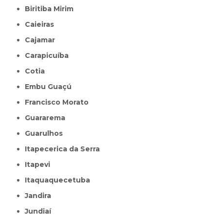
Biritiba Mirim
Caieiras
Cajamar
Carapicuíba
Cotia
Embu Guaçú
Francisco Morato
Guararema
Guarulhos
Itapecerica da Serra
Itapevi
Itaquaquecetuba
Jandira
Jundiaí