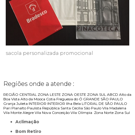
sacola personalizada promocional
Regiões onde a atende :
REGIÃO CENTRAL
ZONA LESTE
ZONA OESTE
ZONA SUL
ABCD
Alto da
Boa Vista
Alto da Mooca
Cotia
Freguesia do Ó
GRANDE SÃO PAULO
Granja Julieta
INTERIOR
INTERIOR
Ilha Bela
LITORAL DE SÃO PAULO
Pari
Planalto Paulista
República
Santa Cecília
São Paulo
Vila Madalena
Vila Monte Alegre
Vila Nova Conceição
Vila Olímpia
Zona Norte
Zona Sul
Aclimação
Bom Retiro