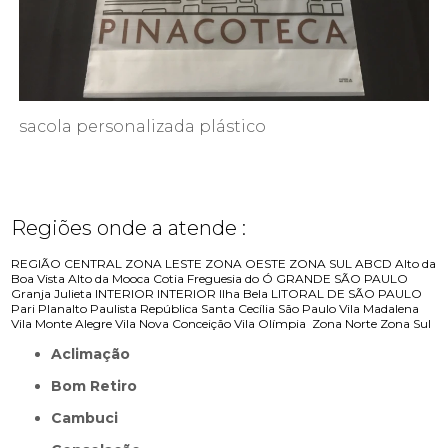
sacola personalizada plástico
Regiões onde a atende :
REGIÃO CENTRAL
ZONA LESTE
ZONA OESTE
ZONA SUL
ABCD
Alto da
Boa Vista
Alto da Mooca
Cotia
Freguesia do Ó
GRANDE SÃO PAULO
Granja Julieta
INTERIOR
INTERIOR
Ilha Bela
LITORAL DE SÃO PAULO
Pari
Planalto Paulista
República
Santa Cecília
São Paulo
Vila Madalena
Vila Monte Alegre
Vila Nova Conceição
Vila Olímpia
Zona Norte
Zona Sul
Aclimação
Bom Retiro
Cambuci