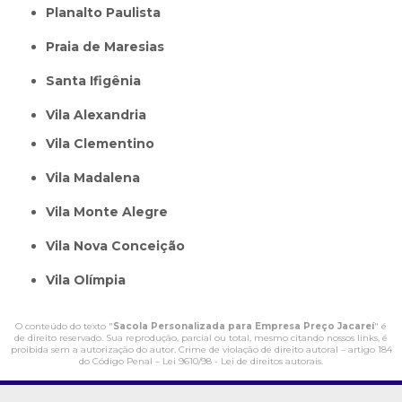
Planalto Paulista
Praia de Maresias
Santa Ifigênia
Vila Alexandria
Vila Clementino
Vila Madalena
Vila Monte Alegre
Vila Nova Conceição
Vila Olímpia
O conteúdo do texto "
Sacola Personalizada para Empresa Preço Jacareí
" é
de direito reservado. Sua reprodução, parcial ou total, mesmo citando nossos links, é
proibida sem a autorização do autor. Crime de violação de direito autoral – artigo 184
do Código Penal –
Lei 9610/98 - Lei de direitos autorais
.