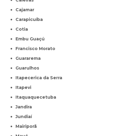
Caieiras
Cajamar
Carapicuíba
Cotia
Embu Guaçú
Francisco Morato
Guararema
Guarulhos
Itapecerica da Serra
Itapevi
Itaquaquecetuba
Jandira
Jundiaí
Mairiporã