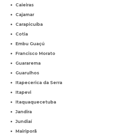
Caieiras
Cajamar
Carapicuíba
Cotia
Embu Guaçú
Francisco Morato
Guararema
Guarulhos
Itapecerica da Serra
Itapevi
Itaquaquecetuba
Jandira
Jundiaí
Mairiporã