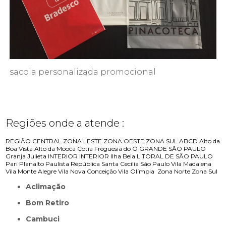
sacola personalizada promocional
Regiões onde a atende :
REGIÃO CENTRAL
ZONA LESTE
ZONA OESTE
ZONA SUL
ABCD
Alto da
Boa Vista
Alto da Mooca
Cotia
Freguesia do Ó
GRANDE SÃO PAULO
Granja Julieta
INTERIOR
INTERIOR
Ilha Bela
LITORAL DE SÃO PAULO
Pari
Planalto Paulista
República
Santa Cecília
São Paulo
Vila Madalena
Vila Monte Alegre
Vila Nova Conceição
Vila Olímpia
Zona Norte
Zona Sul
Aclimação
Bom Retiro
Cambuci