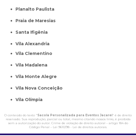
Planalto Paulista
Praia de Maresias
Santa Ifigênia
Vila Alexandria
Vila Clementino
Vila Madalena
Vila Monte Alegre
Vila Nova Conceição
Vila Olímpia
O conteúdo do texto "
Sacola Personalizada para Eventos Jacareí
" é de direito
reservado. Sua reprodução, parcial ou total, mesmo citando nossos links, é proibida
sem a autorização do autor. Crime de violação de direito autoral – artigo 184 do
Código Penal –
Lei 9610/98 - Lei de direitos autorais
.