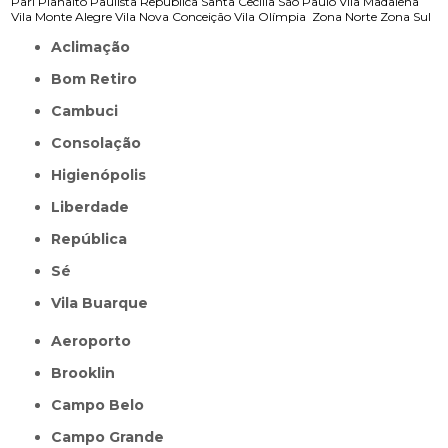
Pari
Planalto Paulista
República
Santa Cecília
São Paulo
Vila Madalena
Vila Monte Alegre
Vila Nova Conceição
Vila Olímpia
Zona Norte
Zona Sul
Aclimação
Bom Retiro
Cambuci
Consolação
Higienópolis
Liberdade
República
Sé
Vila Buarque
Aeroporto
Brooklin
Campo Belo
Campo Grande