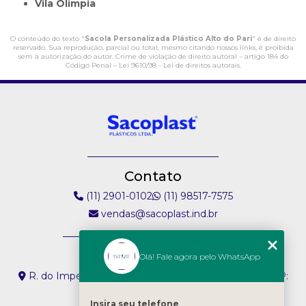
Vila Olímpia
O conteúdo do texto "
Sacola Personalizada Plástico Alto do Pari
" é de direito
reservado. Sua reprodução, parcial ou total, mesmo citando nossos links, é proibida
sem a autorização do autor. Crime de violação de direito autoral – artigo 184 do
Código Penal –
Lei 9610/98 - Lei de direitos autorais
.
Contato
(11) 2901-0102
(11) 98517-7575
vendas@sacoplast.ind.br
Endereço
Olá! Fale agora pelo WhatsApp
R. do Imperador, 304 - Vila Paiva São Paulo - SP - CEP:
02074-000
Insira seu telefone