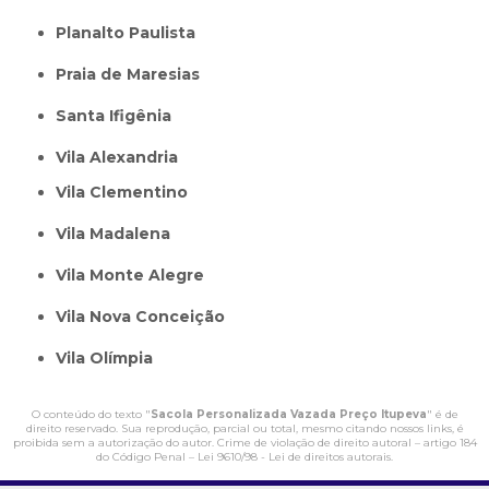
Planalto Paulista
Praia de Maresias
Santa Ifigênia
Vila Alexandria
Vila Clementino
Vila Madalena
Vila Monte Alegre
Vila Nova Conceição
Vila Olímpia
O conteúdo do texto "
Sacola Personalizada Vazada Preço Itupeva
" é de
direito reservado. Sua reprodução, parcial ou total, mesmo citando nossos links, é
proibida sem a autorização do autor. Crime de violação de direito autoral – artigo 184
do Código Penal –
Lei 9610/98 - Lei de direitos autorais
.