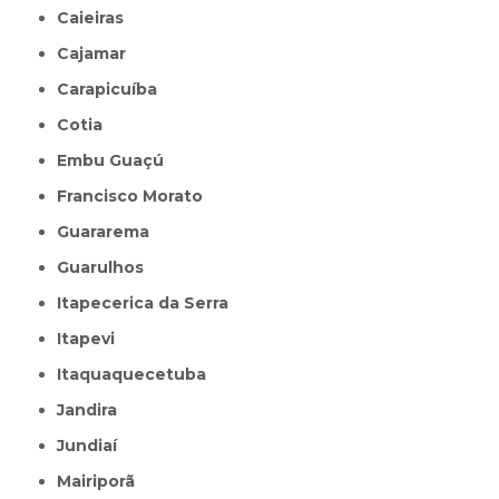
Caieiras
Cajamar
Carapicuíba
Cotia
Embu Guaçú
Francisco Morato
Guararema
Guarulhos
Itapecerica da Serra
Itapevi
Itaquaquecetuba
Jandira
Jundiaí
Mairiporã