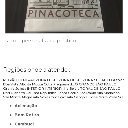
sacola personalizada plástico
Regiões onde a atende :
REGIÃO CENTRAL
ZONA LESTE
ZONA OESTE
ZONA SUL
ABCD
Alto da
Boa Vista
Alto da Mooca
Cotia
Freguesia do Ó
GRANDE SÃO PAULO
Granja Julieta
INTERIOR
INTERIOR
Ilha Bela
LITORAL DE SÃO PAULO
Pari
Planalto Paulista
República
Santa Cecília
São Paulo
Vila Madalena
Vila Monte Alegre
Vila Nova Conceição
Vila Olímpia
Zona Norte
Zona Sul
Aclimação
Bom Retiro
Cambuci