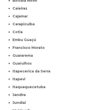
Biritiba Mirim
Caieiras
Cajamar
Carapicuíba
Cotia
Embu Guaçú
Francisco Morato
Guararema
Guarulhos
Itapecerica da Serra
Itapevi
Itaquaquecetuba
Jandira
Jundiaí