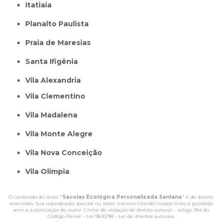
itatiaia
Planalto Paulista
Praia de Maresias
Santa Ifigênia
Vila Alexandria
Vila Clementino
Vila Madalena
Vila Monte Alegre
Vila Nova Conceição
Vila Olímpia
O conteúdo do texto "
Sacolas Ecológica Personalizada Santana
" é de direito
reservado. Sua reprodução, parcial ou total, mesmo citando nossos links, é proibida
sem a autorização do autor. Crime de violação de direito autoral – artigo 184 do
Código Penal –
Lei 9610/98 - Lei de direitos autorais
.