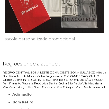
sacola personalizada promocional
Regiões onde a atende :
REGIÃO CENTRAL
ZONA LESTE
ZONA OESTE
ZONA SUL
ABCD
Alto da
Boa Vista
Alto da Mooca
Cotia
Freguesia do Ó
GRANDE SÃO PAULO
Granja Julieta
INTERIOR
INTERIOR
Ilha Bela
LITORAL DE SÃO PAULO
Pari
Planalto Paulista
República
Santa Cecília
São Paulo
Vila Madalena
Vila Monte Alegre
Vila Nova Conceição
Vila Olímpia
Zona Norte
Zona Sul
Aclimação
Bom Retiro