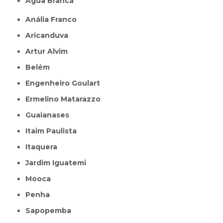
Água Branca
Anália Franco
Aricanduva
Artur Alvim
Belém
Engenheiro Goulart
Ermelino Matarazzo
Guaianases
Itaim Paulista
Itaquera
Jardim Iguatemi
Mooca
Penha
Sapopemba