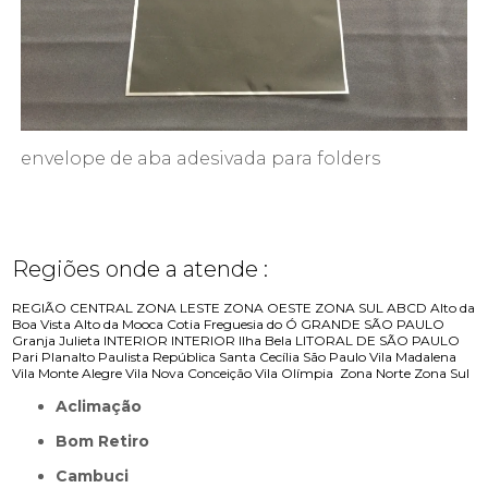
envelope de aba adesivada para folders
Regiões onde a atende :
REGIÃO CENTRAL
ZONA LESTE
ZONA OESTE
ZONA SUL
ABCD
Alto da
Boa Vista
Alto da Mooca
Cotia
Freguesia do Ó
GRANDE SÃO PAULO
Granja Julieta
INTERIOR
INTERIOR
Ilha Bela
LITORAL DE SÃO PAULO
Pari
Planalto Paulista
República
Santa Cecília
São Paulo
Vila Madalena
Vila Monte Alegre
Vila Nova Conceição
Vila Olímpia
Zona Norte
Zona Sul
Aclimação
Bom Retiro
Cambuci