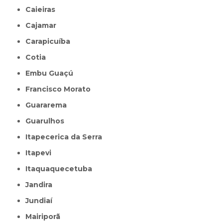
Caieiras
Cajamar
Carapicuíba
Cotia
Embu Guaçú
Francisco Morato
Guararema
Guarulhos
Itapecerica da Serra
Itapevi
Itaquaquecetuba
Jandira
Jundiaí
Mairiporã