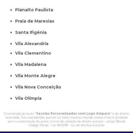
Planalto Paulista
Praia de Maresias
Santa Ifigênia
Vila Alexandria
Vila Clementino
Vila Madalena
Vila Monte Alegre
Vila Nova Conceição
Vila Olímpia
O conteúdo do texto "
Sacolas Personalizadas com Logo Amparo
" é de direito
reservado. Sua reprodução, parcial ou total, mesmo citando nossos links, é proibida
sem a autorização do autor. Crime de violação de direito autoral – artigo 184 do
Código Penal –
Lei 9610/98 - Lei de direitos autorais
.