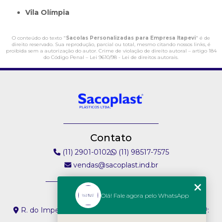
Vila Olímpia
O conteúdo do texto "
Sacolas Personalizadas para Empresa Itapevi
" é de
direito reservado. Sua reprodução, parcial ou total, mesmo citando nossos links, é
proibida sem a autorização do autor. Crime de violação de direito autoral – artigo 184
do Código Penal –
Lei 9610/98 - Lei de direitos autorais
.
Contato
(11) 2901-0102
(11) 98517-7575
vendas@sacoplast.ind.br
Endereço
Olá! Fale agora pelo WhatsApp
R. do Imperador, 304 - Vila Paiva São Paulo - SP - CEP:
02074-000