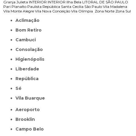
Granja Julieta
INTERIOR
INTERIOR
Ilha Bela
LITORAL DE SÃO PAULO
Pari
Planalto Paulista
República
Santa Cecília
São Paulo
Vila Madalena
Vila Monte Alegre
Vila Nova Conceição
Vila Olímpia
Zona Norte
Zona Sul
Aclimação
Bom Retiro
Cambuci
Consolação
Higienópolis
Liberdade
República
Sé
Vila Buarque
Aeroporto
Brooklin
Campo Belo