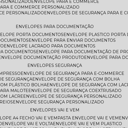
ERSONALIZADO
ENVELOPE PARA E COMMERCE
PARA E COMMERCE PERSONALIZADO
CE PERSONALIZADO
ENVELOPES DE SEGURANÇA PARA E
ENVELOPES PARA DOCUMENTAÇÃO
VELOPE PORTA DOCUMENTOS
ENVELOPE PLASTICO PORT
 DOCUMENTOS
ENVELOPE PARA ENVIAR DOCUMENTOS
TO
ENVELOPE LACRADO PARA DOCUMENTOS
ARA DOCUMENTOS
ENVELOPE PARA DOCUMENTAÇÃO DE PR
ENVELOPE DOCUMENTAÇÃO PRODUTO
ENVELOPE PARA 
ENVELOPES SEGURANÇA
IMPRESSO
ENVELOPE DE SEGURANÇA PARA E-COMMERCE
 DE SEGURANÇA
ENVELOPE DE SEGURANÇA COM BOLHA
COM PLÁSTICO BOLHA
ENVELOPE DE SEGURANÇA COM LAC
PARA MALOTE
ENVELOPE DE SEGURANÇA COEXTRUSADO
COM LACRE
ENVELOPE DE SEGURANÇA PERSONALIZADO
REIOS
ENVELOPE SEGURANÇA PERSONALIZADO
ENVELOPES VAI E VEM
ELOPE A4 FECHO VAI E VEM
PASTA ENVELOPE VAI E VEM
EN
O
ENVELOPE VAI E VOLTA
ENVELOPE VAI E VEM PLASTICO