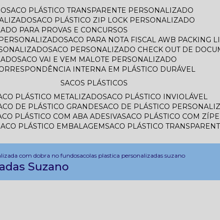
DO
SACO PLÁSTICO TRANSPARENTE PERSONALIZADO
ALIZADO
SACO PLÁSTICO ZIP LOCK PERSONALIZADO
IZADO PARA PROVAS E CONCURSOS
L PERSONALIZADO
SACO PARA NOTA FISCAL AWB PACKING 
RSONALIZADO
SACO PERSONALIZADO CHECK OUT DE DOC
ZADO
SACO VAI E VEM MALOTE PERSONALIZADO
CORRESPONDÊNCIA INTERNA EM PLÁSTICO DURÁVEL
SACOS PLÁSTICOS
SACO PLÁSTICO METALIZADO
SACO PLÁSTICO INVIOLÁVEL
SACO DE PLÁSTICO GRANDE
SACO DE PLÁSTICO PERSONALI
SACO PLÁSTICO COM ABA ADESIVA
SACO PLÁSTICO COM ZÍP
SACO PLÁSTICO EMBALAGEM
SACO PLÁSTICO TRANSPAREN
alizada com dobra no fundo
sacolas plastica personalizadas suzano
zadas Suzano