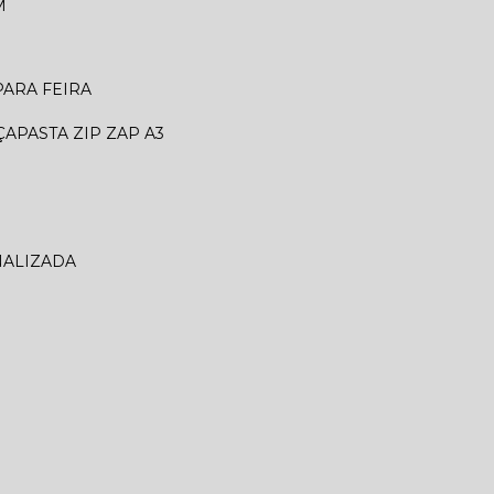
M
 PARA FEIRA
ÇA
PASTA ZIP ZAP A3
NALIZADA