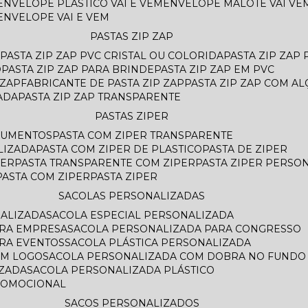
ENVELOPE PLASTICO VAI E VEM
ENVELOPE MALOTE VAI VE
ENVELOPE VAI E VEM
PASTAS ZIP ZAP
PASTA ZIP ZAP PVC CRISTAL OU COLORIDA
PASTA ZIP ZAP
O
PASTA ZIP ZAP PARA BRINDE
PASTA ZIP ZAP EM PVC
 ZAP
FABRICANTE DE PASTA ZIP ZAP
PASTA ZIP ZAP COM AL
ADA
PASTA ZIP ZAP TRANSPARENTE
PASTAS ZIPER
OCUMENTOS
PASTA COM ZIPER TRANSPARENTE
LIZADA
PASTA COM ZIPER DE PLASTICO
PASTA DE ZIPER
PER
PASTA TRANSPARENTE COM ZIPER
PASTA ZIPER PERSO
PASTA COM ZIPER
PASTA ZIPER
SACOLAS PERSONALIZADAS
NALIZADA
SACOLA ESPECIAL PERSONALIZADA
ARA EMPRESA
SACOLA PERSONALIZADA PARA CONGRESSO
ARA EVENTOS
SACOLA PLÁSTICA PERSONALIZADA
OM LOGO
SACOLA PERSONALIZADA COM DOBRA NO FUNDO
AZADA
SACOLA PERSONALIZADA PLÁSTICO
ROMOCIONAL
SACOS PERSONALIZADOS