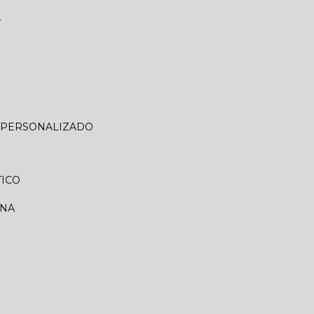
A
O PERSONALIZADO
TICO
RNA