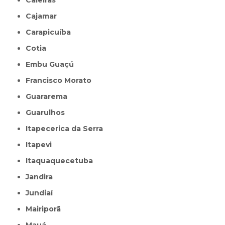
Cajamar
Carapicuíba
Cotia
Embu Guaçú
Francisco Morato
Guararema
Guarulhos
Itapecerica da Serra
Itapevi
Itaquaquecetuba
Jandira
Jundiaí
Mairiporã
Mauá