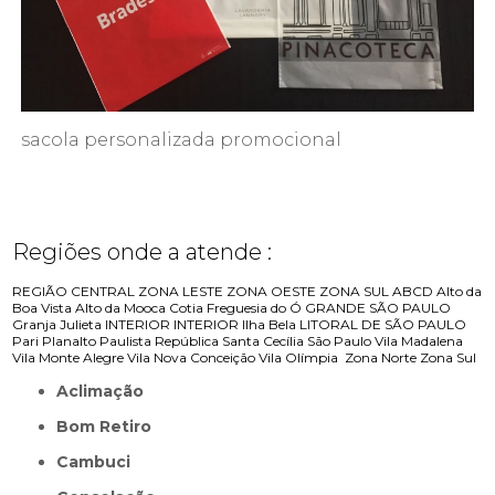
sacola personalizada promocional
Regiões onde a atende :
REGIÃO CENTRAL
ZONA LESTE
ZONA OESTE
ZONA SUL
ABCD
Alto da
Boa Vista
Alto da Mooca
Cotia
Freguesia do Ó
GRANDE SÃO PAULO
Granja Julieta
INTERIOR
INTERIOR
Ilha Bela
LITORAL DE SÃO PAULO
Pari
Planalto Paulista
República
Santa Cecília
São Paulo
Vila Madalena
Vila Monte Alegre
Vila Nova Conceição
Vila Olímpia
Zona Norte
Zona Sul
Aclimação
Bom Retiro
Cambuci