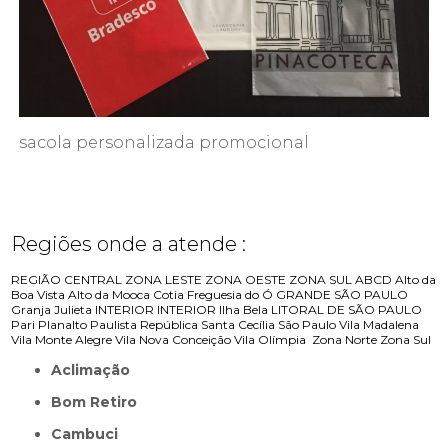
sacola personalizada promocional
Regiões onde a atende :
REGIÃO CENTRAL
ZONA LESTE
ZONA OESTE
ZONA SUL
ABCD
Alto da
Boa Vista
Alto da Mooca
Cotia
Freguesia do Ó
GRANDE SÃO PAULO
Granja Julieta
INTERIOR
INTERIOR
Ilha Bela
LITORAL DE SÃO PAULO
Pari
Planalto Paulista
República
Santa Cecília
São Paulo
Vila Madalena
Vila Monte Alegre
Vila Nova Conceição
Vila Olímpia
Zona Norte
Zona Sul
Aclimação
Bom Retiro
Cambuci