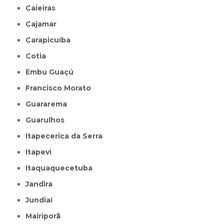
Caieiras
Cajamar
Carapicuíba
Cotia
Embu Guaçú
Francisco Morato
Guararema
Guarulhos
Itapecerica da Serra
Itapevi
Itaquaquecetuba
Jandira
Jundiaí
Mairiporã