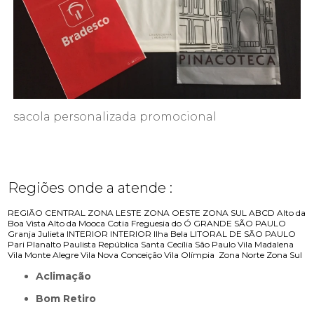
sacola personalizada promocional
Regiões onde a atende :
REGIÃO CENTRAL
ZONA LESTE
ZONA OESTE
ZONA SUL
ABCD
Alto da
Boa Vista
Alto da Mooca
Cotia
Freguesia do Ó
GRANDE SÃO PAULO
Granja Julieta
INTERIOR
INTERIOR
Ilha Bela
LITORAL DE SÃO PAULO
Pari
Planalto Paulista
República
Santa Cecília
São Paulo
Vila Madalena
Vila Monte Alegre
Vila Nova Conceição
Vila Olímpia
Zona Norte
Zona Sul
Aclimação
Bom Retiro