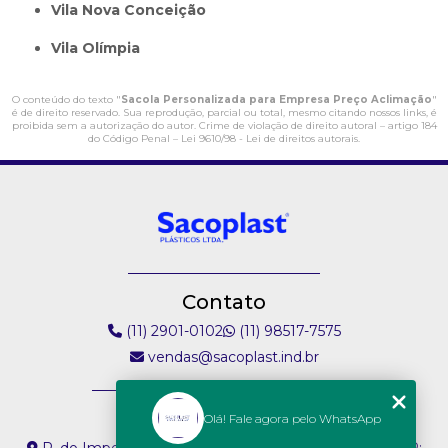
Vila Nova Conceição
Vila Olímpia
O conteúdo do texto "
Sacola Personalizada para Empresa Preço Aclimação
"
é de direito reservado. Sua reprodução, parcial ou total, mesmo citando nossos links, é
proibida sem a autorização do autor. Crime de violação de direito autoral – artigo 184
do Código Penal –
Lei 9610/98 - Lei de direitos autorais
.
Contato
(11) 2901-0102
(11) 98517-7575
vendas@sacoplast.ind.br
Endereço
Olá! Fale agora pelo WhatsApp
R. do Imperador, 304 - Vila Paiva São Paulo - SP - CEP: