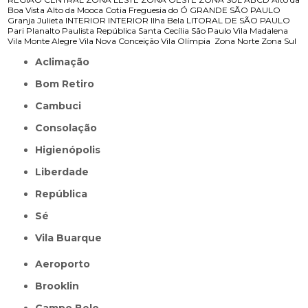
Boa Vista
Alto da Mooca
Cotia
Freguesia do Ó
GRANDE SÃO PAULO
Granja Julieta
INTERIOR
INTERIOR
Ilha Bela
LITORAL DE SÃO PAULO
Pari
Planalto Paulista
República
Santa Cecília
São Paulo
Vila Madalena
Vila Monte Alegre
Vila Nova Conceição
Vila Olímpia
Zona Norte
Zona Sul
Aclimação
Bom Retiro
Cambuci
Consolação
Higienópolis
Liberdade
República
Sé
Vila Buarque
Aeroporto
Brooklin