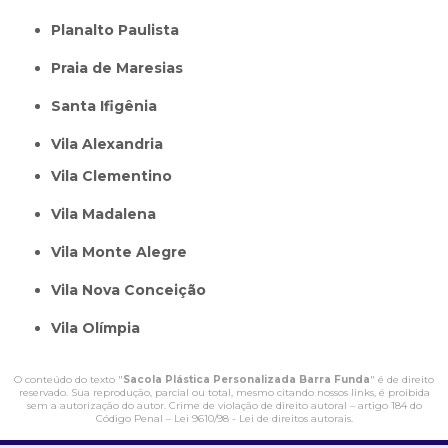
Planalto Paulista
Praia de Maresias
Santa Ifigênia
Vila Alexandria
Vila Clementino
Vila Madalena
Vila Monte Alegre
Vila Nova Conceição
Vila Olímpia
O conteúdo do texto "
Sacola Plástica Personalizada Barra Funda
" é de direito
reservado. Sua reprodução, parcial ou total, mesmo citando nossos links, é proibida
sem a autorização do autor. Crime de violação de direito autoral – artigo 184 do
Código Penal –
Lei 9610/98 - Lei de direitos autorais
.