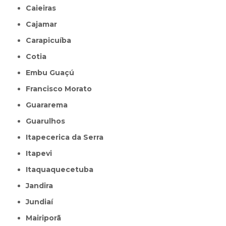
Caieiras
Cajamar
Carapicuíba
Cotia
Embu Guaçú
Francisco Morato
Guararema
Guarulhos
Itapecerica da Serra
Itapevi
Itaquaquecetuba
Jandira
Jundiaí
Mairiporã