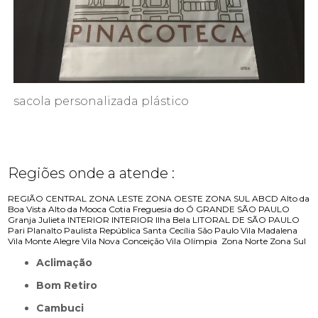
sacola personalizada plástico
Regiões onde a atende :
REGIÃO CENTRAL
ZONA LESTE
ZONA OESTE
ZONA SUL
ABCD
Alto da
Boa Vista
Alto da Mooca
Cotia
Freguesia do Ó
GRANDE SÃO PAULO
Granja Julieta
INTERIOR
INTERIOR
Ilha Bela
LITORAL DE SÃO PAULO
Pari
Planalto Paulista
República
Santa Cecília
São Paulo
Vila Madalena
Vila Monte Alegre
Vila Nova Conceição
Vila Olímpia
Zona Norte
Zona Sul
Aclimação
Bom Retiro
Cambuci