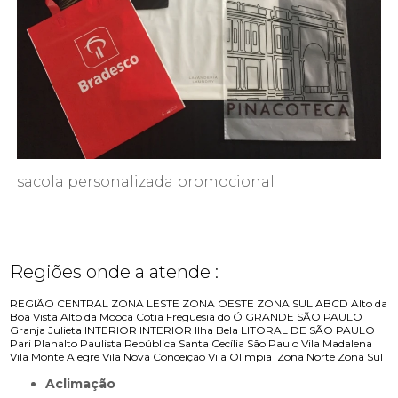
sacola personalizada promocional
Regiões onde a atende :
REGIÃO CENTRAL
ZONA LESTE
ZONA OESTE
ZONA SUL
ABCD
Alto da
Boa Vista
Alto da Mooca
Cotia
Freguesia do Ó
GRANDE SÃO PAULO
Granja Julieta
INTERIOR
INTERIOR
Ilha Bela
LITORAL DE SÃO PAULO
Pari
Planalto Paulista
República
Santa Cecília
São Paulo
Vila Madalena
Vila Monte Alegre
Vila Nova Conceição
Vila Olímpia
Zona Norte
Zona Sul
Aclimação