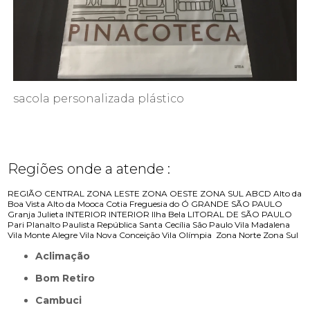
sacola personalizada plástico
Regiões onde a atende :
REGIÃO CENTRAL
ZONA LESTE
ZONA OESTE
ZONA SUL
ABCD
Alto da
Boa Vista
Alto da Mooca
Cotia
Freguesia do Ó
GRANDE SÃO PAULO
Granja Julieta
INTERIOR
INTERIOR
Ilha Bela
LITORAL DE SÃO PAULO
Pari
Planalto Paulista
República
Santa Cecília
São Paulo
Vila Madalena
Vila Monte Alegre
Vila Nova Conceição
Vila Olímpia
Zona Norte
Zona Sul
Aclimação
Bom Retiro
Cambuci