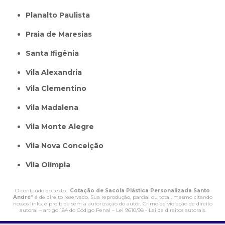
Planalto Paulista
Praia de Maresias
Santa Ifigênia
Vila Alexandria
Vila Clementino
Vila Madalena
Vila Monte Alegre
Vila Nova Conceição
Vila Olímpia
O conteúdo do texto "
Cotação de Sacola Plástica Personalizada Santo
André
" é de direito reservado. Sua reprodução, parcial ou total, mesmo citando
nossos links, é proibida sem a autorização do autor. Crime de violação de direito
autoral – artigo 184 do Código Penal –
Lei 9610/98 - Lei de direitos autorais
.