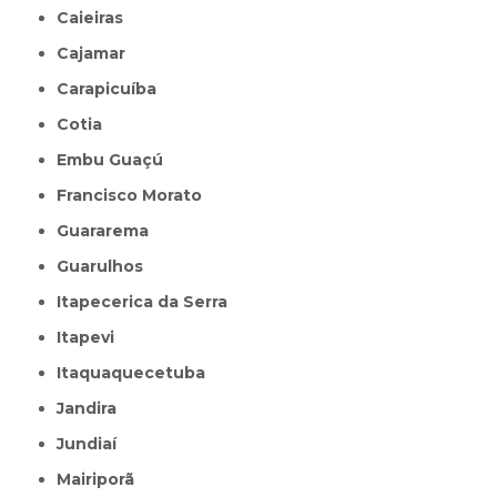
Caieiras
Cajamar
Carapicuíba
Cotia
Embu Guaçú
Francisco Morato
Guararema
Guarulhos
Itapecerica da Serra
Itapevi
Itaquaquecetuba
Jandira
Jundiaí
Mairiporã