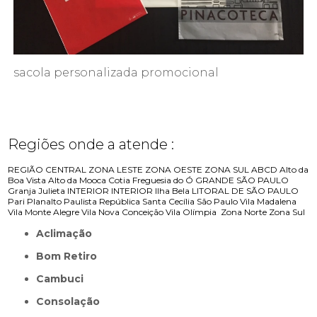
sacola personalizada promocional
Regiões onde a atende :
REGIÃO CENTRAL
ZONA LESTE
ZONA OESTE
ZONA SUL
ABCD
Alto da
Boa Vista
Alto da Mooca
Cotia
Freguesia do Ó
GRANDE SÃO PAULO
Granja Julieta
INTERIOR
INTERIOR
Ilha Bela
LITORAL DE SÃO PAULO
Pari
Planalto Paulista
República
Santa Cecília
São Paulo
Vila Madalena
Vila Monte Alegre
Vila Nova Conceição
Vila Olímpia
Zona Norte
Zona Sul
Aclimação
Bom Retiro
Cambuci
Consolação