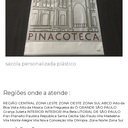
sacola personalizada plástico
Regiões onde a atende :
REGIÃO CENTRAL
ZONA LESTE
ZONA OESTE
ZONA SUL
ABCD
Alto da
Boa Vista
Alto da Mooca
Cotia
Freguesia do Ó
GRANDE SÃO PAULO
Granja Julieta
INTERIOR
INTERIOR
Ilha Bela
LITORAL DE SÃO PAULO
Pari
Planalto Paulista
República
Santa Cecília
São Paulo
Vila Madalena
Vila Monte Alegre
Vila Nova Conceição
Vila Olímpia
Zona Norte
Zona Sul