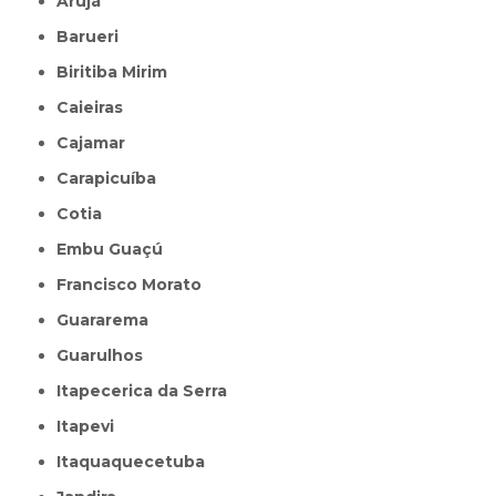
Arujá
Barueri
Biritiba Mirim
Caieiras
Cajamar
Carapicuíba
Cotia
Embu Guaçú
Francisco Morato
Guararema
Guarulhos
Itapecerica da Serra
Itapevi
Itaquaquecetuba