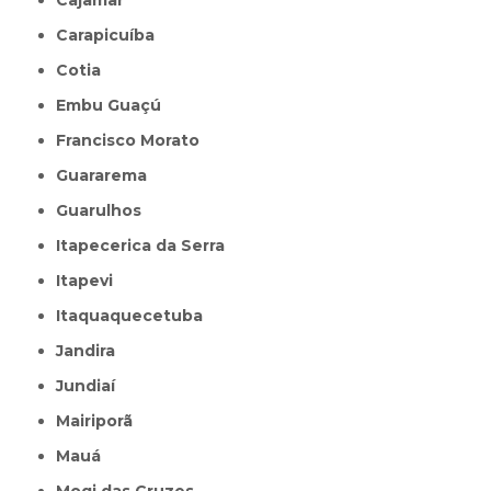
Carapicuíba
Cotia
Embu Guaçú
Francisco Morato
Guararema
Guarulhos
Itapecerica da Serra
Itapevi
Itaquaquecetuba
Jandira
Jundiaí
Mairiporã
Mauá
Mogi das Cruzes