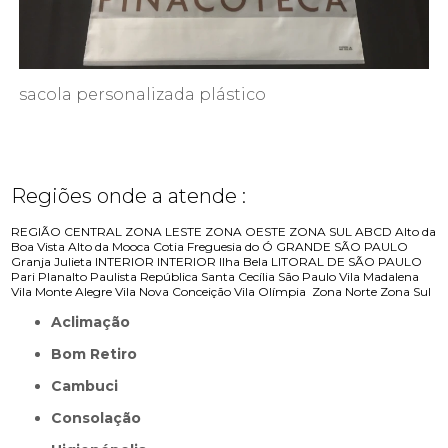
sacola personalizada plástico
Regiões onde a atende :
REGIÃO CENTRAL
ZONA LESTE
ZONA OESTE
ZONA SUL
ABCD
Alto da
Boa Vista
Alto da Mooca
Cotia
Freguesia do Ó
GRANDE SÃO PAULO
Granja Julieta
INTERIOR
INTERIOR
Ilha Bela
LITORAL DE SÃO PAULO
Pari
Planalto Paulista
República
Santa Cecília
São Paulo
Vila Madalena
Vila Monte Alegre
Vila Nova Conceição
Vila Olímpia
Zona Norte
Zona Sul
Aclimação
Bom Retiro
Cambuci
Consolação