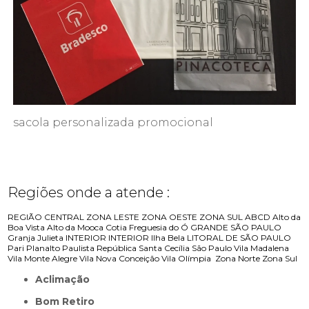
sacola personalizada promocional
Regiões onde a atende :
REGIÃO CENTRAL
ZONA LESTE
ZONA OESTE
ZONA SUL
ABCD
Alto da
Boa Vista
Alto da Mooca
Cotia
Freguesia do Ó
GRANDE SÃO PAULO
Granja Julieta
INTERIOR
INTERIOR
Ilha Bela
LITORAL DE SÃO PAULO
Pari
Planalto Paulista
República
Santa Cecília
São Paulo
Vila Madalena
Vila Monte Alegre
Vila Nova Conceição
Vila Olímpia
Zona Norte
Zona Sul
Aclimação
Bom Retiro