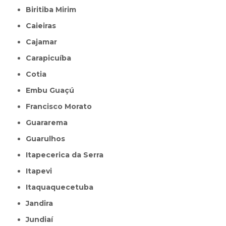
Biritiba Mirim
Caieiras
Cajamar
Carapicuíba
Cotia
Embu Guaçú
Francisco Morato
Guararema
Guarulhos
Itapecerica da Serra
Itapevi
Itaquaquecetuba
Jandira
Jundiaí